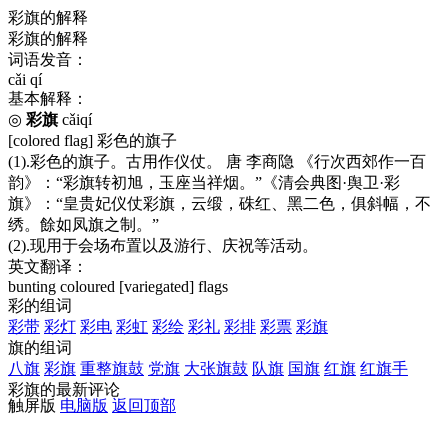
彩旗的解释
彩旗的解释
词语发音：
cǎi qí
基本解释：
◎
彩旗
cǎiqí
[colored flag] 彩色的旗子
(1).彩色的旗子。古用作仪仗。 唐 李商隐 《行次西郊作一百
韵》：“彩旗转初旭，玉座当祥烟。”《清会典图·舆卫·彩
旗》：“皇贵妃仪仗彩旗，云缎，硃红、黑二色，俱斜幅，不
绣。餘如凤旗之制。”
(2).现用于会场布置以及游行、庆祝等活动。
英文翻译：
bunting
coloured [variegated] flags
彩的组词
彩带
彩灯
彩电
彩虹
彩绘
彩礼
彩排
彩票
彩旗
旗的组词
八旗
彩旗
重整旗鼓
党旗
大张旗鼓
队旗
国旗
红旗
红旗手
彩旗的最新评论
触屏版
电脑版
返回顶部