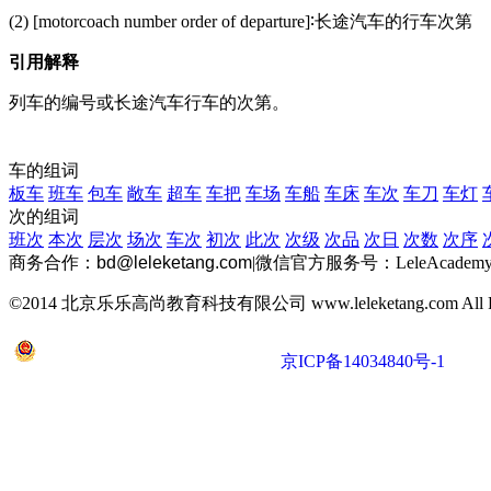
(2) [motorcoach number order of departure]∶长途汽车的行车次第
引用解释
列车的编号或长途汽车行车的次第。
车的组词
板车
班车
包车
敞车
超车
车把
车场
车船
车床
车次
车刀
车灯
次的组词
班次
本次
层次
场次
车次
初次
此次
次级
次品
次日
次数
次序
商务合作：
bd@leleketang.com
|
微信官方服务号：LeleAcademy
©2014 北京乐乐高尚教育科技有限公司 www.leleketang.com All Righ
京公网安备 11010802022053号
京ICP备14034840号-1