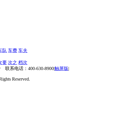
车队
车费
车夫
次要
次之
档次
 联系电话：400-630-8900
|
触屏版
|
ts Reserved.