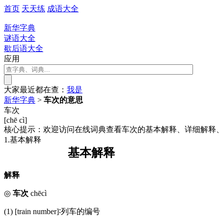
首页
天天练
成语大全
新华字典
谜语大全
歇后语大全
应用
大家最近都在查：
我
是
新华字典
>
车次的意思
车次
[chē cì]
核心提示：欢迎访问在线词典查看车次的基本解释、详细解释
1.基本解释
基本解释
解释
◎
车次
chēcì
(1) [train number]∶列车的编号