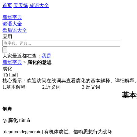
首页
天天练
成语大全
新华字典
谜语大全
歇后语大全
应用
大家最近都在查：
我
是
新华字典
>
腐化的意思
腐化
[fǔ huà]
核心提示：欢迎访问在线词典查看腐化的基本解释、详细解释
1.基本解释
2.近义词
3.反义词
基本
解释
◎
腐化
fǔhuà
[deprave;degenerate] 有机体腐烂。借喻思想行为变坏