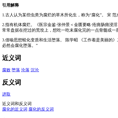
引用解释
1.古人认为某些虫类为腐烂的草木所化生，称为“腐化”。 宋 
2.指有机体腐烂。《医宗金鉴·张仲景＜金匮要略·疮痈肠痈浸
常常盘据在挖过的荒坟上，想吃一吃未腐化完的一点骨髓或一
3.借喻思想蜕化变质和生活堕落。 陈学昭 《工作着是美丽的
必然会腐化堕落。”
近义词
腐败
堕落
沦落
沉沦
反义词
进取
近义词和反义词
腐化的近义词
腐化的反义词