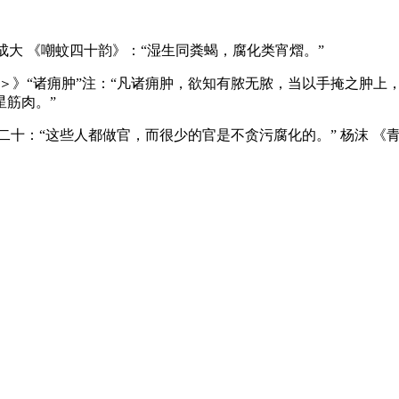
范成大 《嘲蚊四十韵》：“湿生同粪蝎，腐化类宵熠。”
淫＞》“诸痈肿”注：“凡诸痈肿，欲知有脓无脓，当以手掩之肿上，
星筋肉。”
》二十：“这些人都做官，而很少的官是不贪污腐化的。” 杨沫 