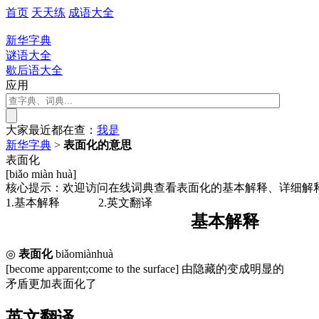
首页
天天练
成语大全
新华字典
谜语大全
歇后语大全
应用
大家最近都在查：
我
是
新华字典
>
表面化的意思
表面化
[biǎo miàn huà]
核心提示：欢迎访问在线词典查看表面化的基本解释、详细解
1.基本解释
2.英文翻译
基本解释
◎
表面化
biǎomiànhuà
[become apparent;come to the surface] 由隐藏的变成明显的
矛盾更加表面化了
英文翻译