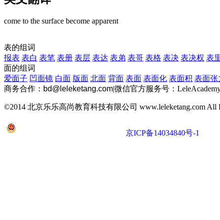
come to the surface
become apparent
表的组词
报表
表白
表笔
表册
表层
表达
表弟
表哥
表格
表决
表决权
表
面的组词
爱面子
凹面镜
白面
版面
北面
背面
表面
表面化
表面积
表面张
商务合作：
bd@leleketang.com
|
微信官方服务号：LeleAcademy
©2014 北京乐乐高尚教育科技有限公司 www.leleketang.com All Righ
京公网安备 11010802022053号
京ICP备14034840号-1