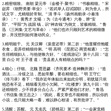
2.精密细致。 南朝 梁元帝 《金楼子·聚书》：“书极精细。” 宋
赵昇 《朝野类要·举业》：“若武举人召试閤职，则为舍人，所
试文字，尤精细於常制。” 清 李斗 《扬州画舫录·小秦淮
录》：“﹝ 黄秀才 文暘 ﹞为《古今通考》六卷，辨“安
阳”、“平阳”为 战国 钱，识“神农钱”为倒文，皆极精细。” 鲁
迅 《三闲集·文艺与革命》：“他们也许只顾到艺术的精细微
妙，并没想到如何激动民众。”
3.精明能干。 元 关汉卿 《裴度还带》第二折：“他显耀些饱暖
衣食，卖弄些精细伶俐。” 明 高明 《琵琶记·两贤相遘》：“怎
生得精细妇人，与他使唤方好。”《老残游记》第十八回：“这
里 白公 对 王子谨 道：‘贵县差人有精细点的吗？’”
4.细心；仔细。 北魏 贾思勰 《齐民要术·造神麴并酒》：“造
酒法……冷煖之法，悉如常酿，要在精细也。” 明 王守仁
《传习录》卷下：“我亦近年体贴出来如此分明，初犹疑只依
他恐有不足，精细看无些小欠闕。”《红楼梦》第九十回：“你
还精细些，少不得多分点心儿，严紧严紧他们才好。” 鲁迅
《书信集·致王志之》：“因此，看文章也不能精细，所以你的
小说，也只能大略一看，难以静心校读，有所批评了。”
5.清醒；苏醒。 元 无名氏 《碧桃花》第二折：“一会家觉精