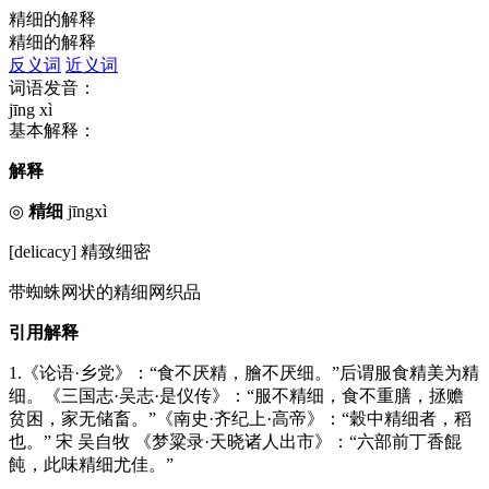
精细的解释
精细的解释
反义词
近义词
词语发音：
jīng xì
基本解释：
解释
◎
精细
jīngxì
[delicacy] 精致细密
带蜘蛛网状的精细网织品
引用解释
1.《论语·乡党》：“食不厌精，膾不厌细。”后谓服食精美为精
细。《三国志·吴志·是仪传》：“服不精细，食不重膳，拯赡
贫困，家无储畜。”《南史·齐纪上·高帝》：“穀中精细者，稻
也。” 宋 吴自牧 《梦粱录·天晓诸人出市》：“六部前丁香餛
飩，此味精细尤佳。”