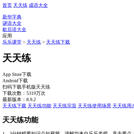
首页
天天练
成语大全
新华字典
谜语大全
歇后语大全
应用
乐乐课堂
>
天天练
>
天天练下载
天天练
App Store下载
Android下载
扫码下载
手机版天天练
下载次数：5319万次
最新版本：8.9.2
天天练下载
天天练功能
天天练宗旨
天天练使用场景
天天练用
天天练功能
1、3分钟精要知识点短视频，讲解均来自乐乐老师，直击要点