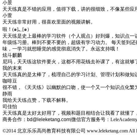
小景
天天练真是不错的应用，值得下载，讲的很细致，不像某些应
小萱
天天练非常好用，很喜欢里面的视频讲解。
啦！(๑]؂[๑）
天天练是史上最棒的学习软件（个人观点）好到爆，知识点一
年级练习册。棒到不要不要的，超级有学习动力。 每天签到还
味，一学习就想睡觉的感觉彻底消失了。永远支持哦！
炫斗麒麟
尼玛，天天练这软件要火，这都不用花钱去补课了，有这就够
我的末来
天天练真的是太棒了，梳理自己的学习计划、管理计划和做知
咖啡豆
很不错，《天天练》以幽默的口吻，使一个又一个知识点化繁
静雨
我给天天练点赞，下载不解释。
司佳怡
天天练真是太好太好用了，视频和题目相结合让我看了就懂了
商务合作：
bd@leleketang.com
|
微信官方服务号：LeleAcademy
©2014 北京乐乐高尚教育科技有限公司 www.leleketang.com All Righ