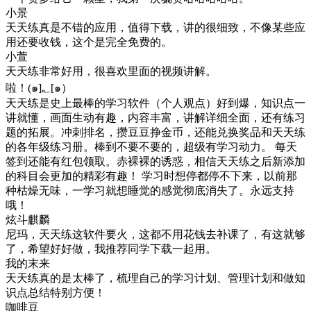
小景
天天练真是不错的应用，值得下载，讲的很细致，不像某些应
用还要收钱，这个是完全免费的。
小萱
天天练非常好用，很喜欢里面的视频讲解。
啦！(๑]؂[๑）
天天练是史上最棒的学习软件（个人观点）好到爆，知识点一
讲就懂，画面生动有趣，内容丰富，讲解详细全面，还有练习
题的拓展。冲刺排名，攒豆豆挣金币，还能兑换奖品和天天练
的各年级练习册。棒到不要不要的，超级有学习动力。 每天
签到还能有红包领取。赤裸裸的诱惑，相信天天练之后新添加
的科目会更加的精彩有趣！ 学习时想停都停不下来，以前那
种枯燥无味，一学习就想睡觉的感觉彻底消失了。永远支持
哦！
炫斗麒麟
尼玛，天天练这软件要火，这都不用花钱去补课了，有这就够
了，希望好好做，我推荐同学下载一起用。
我的末来
天天练真的是太棒了，梳理自己的学习计划、管理计划和做知
识点总结特别方便！
咖啡豆