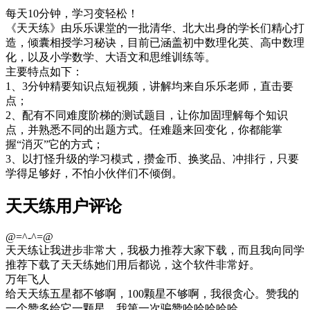
每天10分钟，学习变轻松！
《天天练》由乐乐课堂的一批清华、北大出身的学长们精心打
造，倾囊相授学习秘诀，目前已涵盖初中数理化英、高中数理
化，以及小学数学、大语文和思维训练等。
主要特点如下：
1、3分钟精要知识点短视频，讲解均来自乐乐老师，直击要
点；
2、配有不同难度阶梯的测试题目，让你加固理解每个知识
点，并熟悉不同的出题方式。任难题来回变化，你都能掌
握“消灭”它的方式；
3、以打怪升级的学习模式，攒金币、换奖品、冲排行，只要
学得足够好，不怕小伙伴们不倾倒。
天天练用户评论
@=^-^=@
天天练让我进步非常大，我极力推荐大家下载，而且我向同学
推荐下载了天天练她们用后都说，这个软件非常好。
万年飞人
给天天练五星都不够啊，100颗星不够啊，我很贪心。赞我的
一个赞多给它一颗星，我第一次骗赞哈哈哈哈哈。