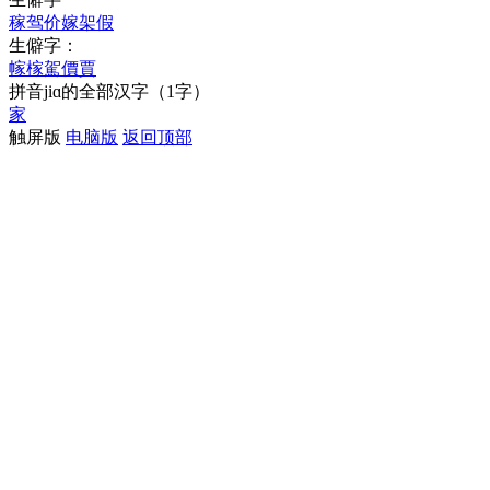
稼
驾
价
嫁
架
假
生僻字：
幏
榢
駕
價
賈
拼音
jiɑ
的全部汉字
（1字）
家
触屏版
电脑版
返回顶部