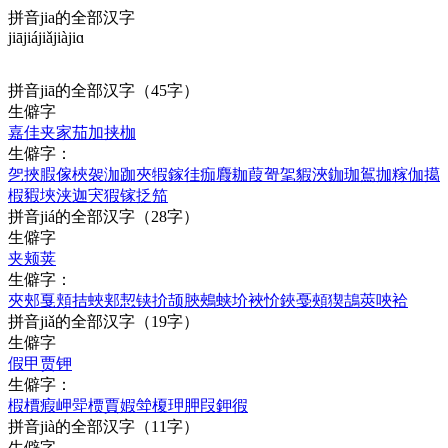
拼音jia的全部汉字
jiā
jiá
jiǎ
jià
jiɑ
拼音
jiā
的全部汉字
（45字）
生僻字
嘉
佳
夹
家
茄
加
挟
枷
生僻字：
乫
挾
腵
傢
梜
袈
泇
跏
夾
犌
鎵
徍
痂
麚
耞
葭
哿
毠
貑
浹
鉫
珈
鴐
拁
糘
伽
擖
椵
豭
埉
浃
迦
宊
猳
镓
抸
笳
拼音
jiá
的全部汉字
（28字）
生僻字
夹
颊
荚
生僻字：
夾
郟
戛
頬
拮
蛺
郏
恝
铗
扴
颉
脥
鵊
蛱
圿
裌
忦
鋏
戞
頰
猰
鴶
莢
唊
袷
拼音
jiǎ
的全部汉字
（19字）
生僻字
假
甲
贾
钾
生僻字：
椵
檟
瘕
岬
斝
槚
賈
婽
斚
榎
玾
胛
叚
鉀
徦
拼音
jià
的全部汉字
（11字）
生僻字