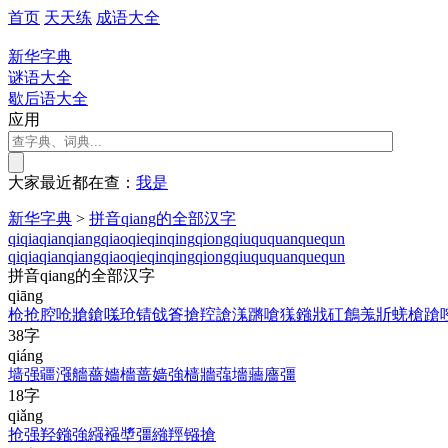
首页
天天练
成语大全
新华字典
谜语大全
歇后语大全
应用
大家最近都在查：
我
是
新华字典
>
拼音qiang的全部汉字
qi
qia
qian
qiang
qiao
qie
qin
qing
qiong
qiu
qu
quan
que
qun
qi
qia
qian
qiang
qiao
qie
qin
qing
qiong
qiu
qu
quan
que
qun
拼音qiang的全部汉字
qiāng
枪
抢
腔
呛
牄
鎗
嗴
玱
锖
戗
篬
搶
羫
謒
溬
蹡
嗆
獇
鏹
戕
矼
鶬
羗
斨
蜣
槍
蹌
38字
qiáng
墙
强
疆
漒
艢
薔
嬙
檣
蔷
嫱
強
樯
牆
蔃
墻
蘠
廧
彊
18字
qiǎng
抢
强
羟
鏹
強
繦
襁
墏
彊
繈
羥
镪
搶