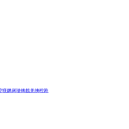
啌
猐
鏘
嶈
瑲
锵
戧
羌
摤
椌
跄