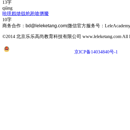
13字
qiàng
呛
唴
戧
熗
戗
炝
跄
嗆
摪
羻
10字
商务合作：
bd@leleketang.com
|
微信官方服务号：LeleAcademy
©2014 北京乐乐高尚教育科技有限公司 www.leleketang.com All Righ
京公网安备 11010802022053号
京ICP备14034840号-1