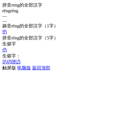
拼音reng的全部汉字
rēng
réng
—
—
拼音
rēng
的全部汉字
（1字）
—
扔
拼音
réng
的全部汉字
（5字）
生僻字
仍
生僻字：
芿
礽
陾
辸
触屏版
电脑版
返回顶部