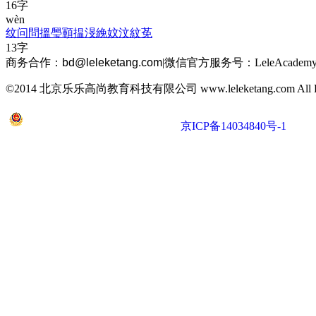
16字
wèn
纹
问
問
搵
璺
顐
揾
渂
絻
妏
汶
紋
莬
13字
商务合作：
bd@leleketang.com
|
微信官方服务号：LeleAcademy
©2014 北京乐乐高尚教育科技有限公司 www.leleketang.com All Righ
京公网安备 11010802022053号
京ICP备14034840号-1