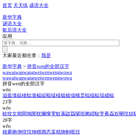
首页
天天练
成语大全
新华字典
谜语大全
歇后语大全
应用
大家最近都在查：
我
是
新华字典
>
拼音wen的全部汉字
wa
wai
wan
wang
wei
wen
weng
wo
wu
wa
wai
wan
wang
wei
wen
weng
wo
wu
拼音wen的全部汉字
wēn
温
瘟
塭
鎾
榲
饂
溫
鳁
緼
豱
辒
榅
韫
鰮
缊
轀
昷
鞰
殟
鰛
瑥
縕
輼
23字
wén
蚊
纹
文
闻
聞
鳼
閺
炆
闦
瘒
雯
魰
蚉
鼤
蟁
闅
珳
阌
繧
駇
芠
鴍
螡
彣
閿
玟
紋
28字
wěn
稳
紊
吻
伆
呅
忟
歾
穩
脗
忞
桽
穏
肳
刎
呡
抆