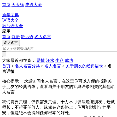
首页
天天练
成语大全
新华字典
谜语大全
歇后语大全
应用
首页
谚语
歇后语
名人名言
大家最近都在查：
爱情
汗水
生命
成功
首页
>
名人名言分类
>
名人名言
>
关于朋友的经典语录
>
名
言详情
核心提示：
欢迎访问名人名言，在这里你可以方便的找到关
于朋友的经典语录，查看与关于朋友的经典语录相关的其他名
人名言
我们需要真理，仅仅需要真理。千万不可设法逢迎朋友，迁就
师长，不得罪任何人。纵然在这条路上，你可能找到宁静平
安，但是绝不会得到任何根本的好处。