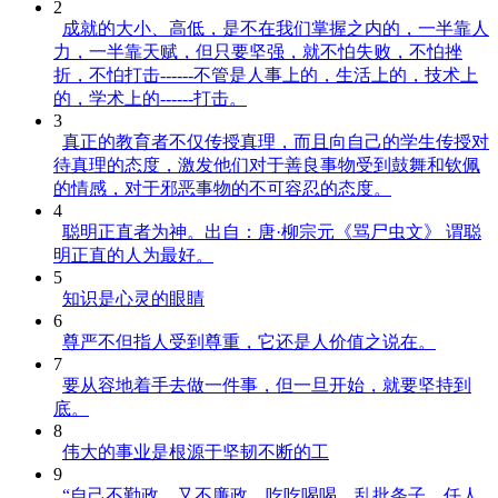
2
成就的大小、高低，是不在我们掌握之内的，一半靠人
力，一半靠天赋，但只要坚强，就不怕失败，不怕挫
折，不怕打击------不管是人事上的，生活上的，技术上
的，学术上的------打击。
3
真正的教育者不仅传授真理，而且向自己的学生传授对
待真理的态度，激发他们对于善良事物受到鼓舞和钦佩
的情感，对于邪恶事物的不可容忍的态度。
4
聪明正直者为神。出自：唐·柳宗元《骂尸虫文》 谓聪
明正直的人为最好。
5
知识是心灵的眼睛
6
尊严不但指人受到尊重，它还是人价值之说在。
7
要从容地着手去做一件事，但一旦开始，就要坚持到
底。
8
伟大的事业是根源于坚韧不断的工
9
“自己不勤政，又不廉政，吃吃喝喝，乱批条子，任人