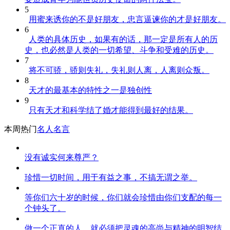
5
用蜜来诱你的不是好朋友，忠言逼谏你的才是好朋友。
6
人类的具体历史，如果有的话，那一定是所有人的历
史，也必然是人类的一切希望、斗争和受难的历史。
7
将不可骄，骄则失礼，失礼则人离，人离则众叛。
8
天才的最基本的特性之一是独创性
9
只有天才和科学结了婚才能得到最好的结果。
本周热门
名人名言
没有诚实何来尊严？
珍惜一切时间，用于有益之事，不搞无谓之举。
等你们六十岁的时候，你们就会珍惜由你们支配的每一
个钟头了。
做一个正直的人，就必须把灵魂的高尚与精神的明智结