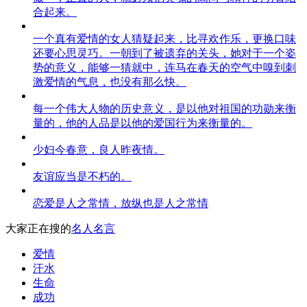
合起来。
一个真有爱情的女人猜疑起来，比寻欢作乐，更换口味
还要心思灵巧。一朝到了被遗弃的关头，她对于一个姿
势的意义，能够一猜就中，连马在春天的空气中嗅到刺
激爱情的气息，也没有那么快。
每一个伟大人物的历史意义，是以他对祖国的功勋来衡
量的，他的人品是以他的爱国行为来衡量的。
少妇今春意，良人昨夜情。
友谊应当是不朽的。
恋爱是人之常情，放纵也是人之常情
大家正在搜的
名人名言
爱情
汗水
生命
成功