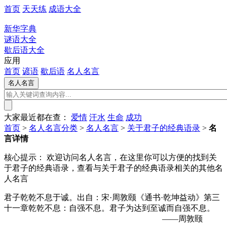
首页
天天练
成语大全
新华字典
谜语大全
歇后语大全
应用
首页
谚语
歇后语
名人名言
大家最近都在查：
爱情
汗水
生命
成功
首页
>
名人名言分类
>
名人名言
>
关于君子的经典语录
>
名
言详情
核心提示：
欢迎访问名人名言，在这里你可以方便的找到关
于君子的经典语录，查看与关于君子的经典语录相关的其他名
人名言
君子乾乾不息于诚。出自：宋·周敦颐《通书·乾坤益动》第三
十一章乾乾不息：自强不息。君子为达到至诚而自强不息。
——周敦颐