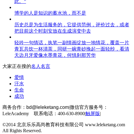
此。”
博学的人是知识的蓄水池，而不是
历史总是为生活服务的，它提供范例，评价过去，或者
把目前这个时刻安放在生成演变中去
轻吟一句情话，执笔一副情画绽放一地情花，覆盖一片
青瓦共饮一杯清茶，同研一碗青砂挽起一面轻纱，看清
天边月牙爱像水墨青花，何惧刹那芳华
大家正在搜的
名人名言
爱情
汗水
生命
成功
商务合作：
bd@leleketang.com
|
微信官方服务号：
LeleAcademy 联系电话：400-630-8900
|
触屏版
|
©2014 北京乐乐高尚教育科技有限公司 www.leleketang.com
All Rights Reserved.