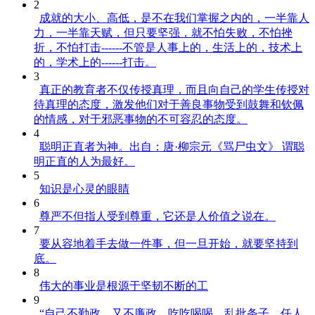
2
成就的大小、高低，是不在我们掌握之内的，一半靠人
力，一半靠天赋，但只要坚强，就不怕失败，不怕挫
折，不怕打击------不管是人事上的，生活上的，技术上
的，学术上的------打击。
3
真正的教育者不仅传授真理，而且向自己的学生传授对
待真理的态度，激发他们对于善良事物受到鼓舞和钦佩
的情感，对于邪恶事物的不可容忍的态度。
4
聪明正直者为神。出自：唐·柳宗元《骂尸虫文》 谓聪
明正直的人为最好。
5
知识是心灵的眼睛
6
尊严不但指人受到尊重，它还是人价值之说在。
7
要从容地着手去做一件事，但一旦开始，就要坚持到
底。
8
伟大的事业是根源于坚韧不断的工
9
“自己不勤政，又不廉政，吃吃喝喝，乱批条子，任人