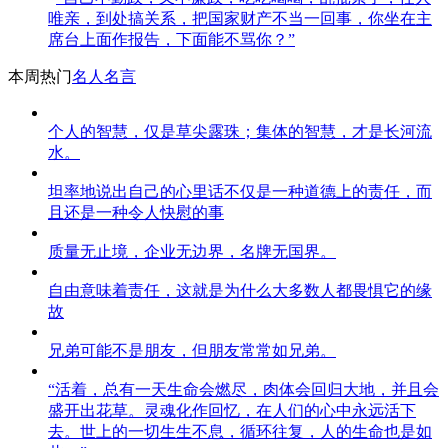
唯亲，到处搞关系，把国家财产不当一回事，你坐在主
席台上面作报告，下面能不骂你？”
本周热门
名人名言
个人的智慧，仅是草尖露珠；集体的智慧，才是长河流
水。
坦率地说出自己的心里话不仅是一种道德上的责任，而
且还是一种令人快慰的事
质量无止境，企业无边界，名牌无国界。
自由意味着责任，这就是为什么大多数人都畏惧它的缘
故
兄弟可能不是朋友，但朋友常常如兄弟。
“活着，总有一天生命会燃尽，肉体会回归大地，并且会
盛开出花草。灵魂化作回忆，在人们的心中永远活下
去。世上的一切生生不息，循环往复，人的生命也是如