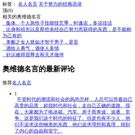
标签：
名人名言
关于努力的经典语录
顶(0)
相关的奥维德名言
集体、个人急性子技能技艺季，时逢吉，多说佳话
出身和祖先以及那些未经自己努力而获得的东西，是不能称
为己有的
美貌之女人犹如才智于男子，是至
酒给人勇气，酒使人多情
好运难得屈尊去和天才做伴
奥维德名言的最新评论
推荐
名人名言
1
不管时代的潮流和社会的风尚怎样，人总可以凭着自己
高贵的品质，超脱时代和社会，走自己正确的道路。现
在，大家都为了电冰箱、汽车、房子而奔波、追逐、竞
争。这是我们这个时代的特征了。但是也有不少人，他
们不追求这些物质的东西，他们追求理想和真理，得到
了内心的自由和安宁。