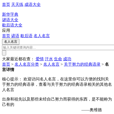
首页
天天练
成语大全
新华字典
谜语大全
歇后语大全
应用
首页
谚语
歇后语
名人名言
大家最近都在查：
爱情
汗水
生命
成功
首页
>
名人名言分类
>
名人名言
>
关于努力的经典语录
>
名
言详情
核心提示：
欢迎访问名人名言，在这里你可以方便的找到关
于努力的经典语录，查看与关于努力的经典语录相关的其他名
人名言
出身和祖先以及那些未经自己努力而获得的东西，是不能称为
己有的
——奥维德