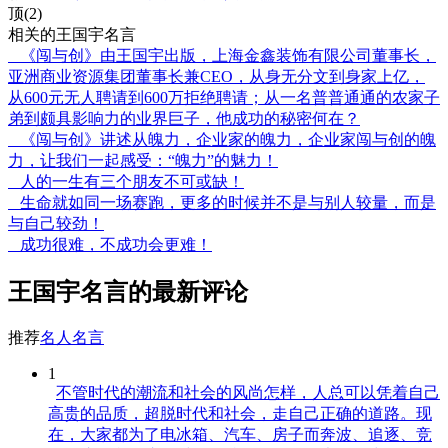
顶(2)
相关的王国宇名言
《闯与创》由王国宇出版，上海金鑫装饰有限公司董事长，
亚洲商业资源集团董事长兼CEO，从身无分文到身家上亿，
从600元无人聘请到600万拒绝聘请；从一名普普通通的农家子
弟到颇具影响力的业界巨子，他成功的秘密何在？
《闯与创》讲述从魄力，企业家的魄力，企业家闯与创的魄
力，让我们一起感受：“魄力”的魅力！
人的一生有三个朋友不可或缺！
生命就如同一场赛跑，更多的时候并不是与别人较量，而是
与自己较劲！
成功很难，不成功会更难！
王国宇名言的最新评论
推荐
名人名言
1
不管时代的潮流和社会的风尚怎样，人总可以凭着自己
高贵的品质，超脱时代和社会，走自己正确的道路。现
在，大家都为了电冰箱、汽车、房子而奔波、追逐、竞