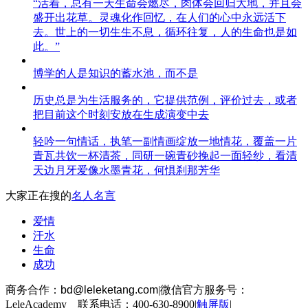
“活着，总有一天生命会燃尽，肉体会回归大地，并且会
盛开出花草。灵魂化作回忆，在人们的心中永远活下
去。世上的一切生生不息，循环往复，人的生命也是如
此。”
博学的人是知识的蓄水池，而不是
历史总是为生活服务的，它提供范例，评价过去，或者
把目前这个时刻安放在生成演变中去
轻吟一句情话，执笔一副情画绽放一地情花，覆盖一片
青瓦共饮一杯清茶，同研一碗青砂挽起一面轻纱，看清
天边月牙爱像水墨青花，何惧刹那芳华
大家正在搜的
名人名言
爱情
汗水
生命
成功
商务合作：
bd@leleketang.com
|
微信官方服务号：
LeleAcademy 联系电话：400-630-8900
|
触屏版
|