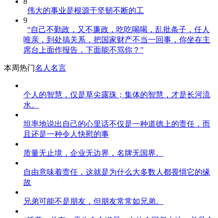
8
伟大的事业是根源于坚韧不断的工
9
“自己不勤政，又不廉政，吃吃喝喝，乱批条子，任人
唯亲，到处搞关系，把国家财产不当一回事，你坐在主
席台上面作报告，下面能不骂你？”
本周热门
名人名言
个人的智慧，仅是草尖露珠；集体的智慧，才是长河流
水。
坦率地说出自己的心里话不仅是一种道德上的责任，而
且还是一种令人快慰的事
质量无止境，企业无边界，名牌无国界。
自由意味着责任，这就是为什么大多数人都畏惧它的缘
故
兄弟可能不是朋友，但朋友常常如兄弟。