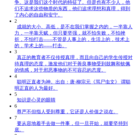
争。这是我们这个时代的特征了。但是也有不少人，他
们不追求这些物质的东西，他们追求理想和真理，得到
了内心的自由和安宁。
2
成就的大小、高低，是不在我们掌握之内的，一半靠人
力，一半靠天赋，但只要坚强，就不怕失败，不怕挫
折，不怕打击------不管是人事上的，生活上的，技术上
的，学术上的------打击。
3
真正的教育者不仅传授真理，而且向自己的学生传授对
待真理的态度，激发他们对于善良事物受到鼓舞和钦佩
的情感，对于邪恶事物的不可容忍的态度。
4
聪明正直者为神。出自：唐·柳宗元《骂尸虫文》 谓聪
明正直的人为最好。
5
知识是心灵的眼睛
6
尊严不但指人受到尊重，它还是人价值之说在。
7
要从容地着手去做一件事，但一旦开始，就要坚持到
底。