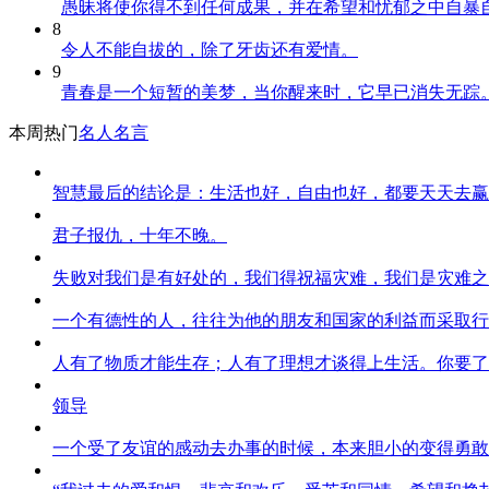
愚昧将使你得不到任何成果，并在希望和忧郁之中自暴
8
令人不能自拔的，除了牙齿还有爱情。
9
青春是一个短暂的美梦，当你醒来时，它早已消失无踪
本周热门
名人名言
智慧最后的结论是：生活也好，自由也好，都要天天去赢
君子报仇，十年不晚。
失败对我们是有好处的，我们得祝福灾难，我们是灾难之
一个有德性的人，往往为他的朋友和国家的利益而采取行
人有了物质才能生存；人有了理想才谈得上生活。你要了
领导
一个受了友谊的感动去办事的时候，本来胆小的变得勇敢