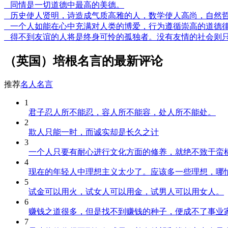
同情是一切道德中最高的美德。
历史使人贤明，诗造成气质高雅的人，数学使人高尚，自然哲
一个人如能在心中充满对人类的博爱，行为遵循崇高的道德律
得不到友谊的人将是终身可怜的孤独者。没有友情的社会则
（英国）培根名言的最新评论
推荐
名人名言
1
君子忍人所不能忍，容人所不能容，处人所不能处。
2
欺人只能一时，而诚实却是长久之计
3
一个人只要有耐心进行文化方面的修养，就绝不致于蛮
4
现在的年轻人中理想主义太少了。应该多一些理想，哪
5
试金可以用火，试女人可以用金，试男人可以用女人。
6
赚钱之道很多，但是找不到赚钱的种子，便成不了事业
7