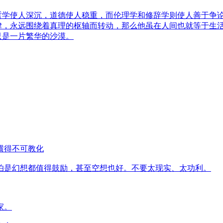
学使人深沉，道德使人稳重，而伦理学和修辞学则使人善于争
，永远围绕着真理的枢轴而转动，那么他虽在人间也就等于生
只是一片繁华的沙漠。
横得不可教化
怕是幻想都值得鼓励，甚至空想也好。不要太现实、太功利。
家。