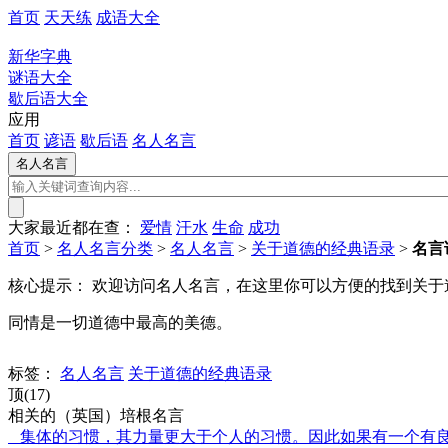
首页
天天练
成语大全
新华字典
谜语大全
歇后语大全
应用
首页
谚语
歇后语
名人名言
大家最近都在查：
爱情
汗水
生命
成功
首页
>
名人名言分类
>
名人名言
>
关于道德的经典语录
>
名言
核心提示：
欢迎访问名人名言，在这里你可以方便的找到关于
同情是一切道德中最高的美德。
标签：
名人名言
关于道德的经典语录
顶(17)
相关的（英国）培根名言
集体的习惯，其力量更大于个人的习惯。因此如果有一个有良