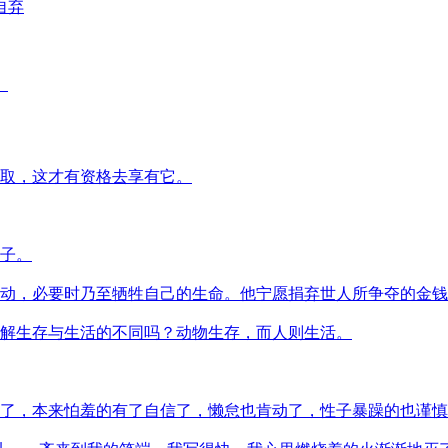
自弃
。
取，这才有资格去享有它。
子。
动，必要时乃至牺牲自己的生命。他宁愿捐弃世人所争夺的金钱
解生存与生活的不同吗？动物生存，而人则生活。
了，本来怕羞的有了自信了，懒怠也肯动了，性子暴躁的也谨慎