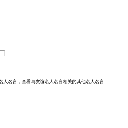
名人名言，查看与友谊名人名言相关的其他名人名言