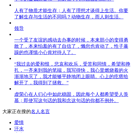
人有了物质才能生存；人有了理想才谈得上生活。你要
了解生存与生活的不同吗？动物生存，而人则生活。
领导
一个受了友谊的感动去办事的时候，本来胆小的变得勇
敢了，本来怕羞的有了自信了，懒怠也肯动了，性子暴
躁的也谨慎小心肯对待人了。
“我过去的爱和恨，悲哀和欢乐，受苦和同情，希望和挣
扎，一齐来到我的笔端，我写得快，我心里燃烧着的火
渐渐地灭了，我才能够平静地闭上眼睛。心上的疙瘩给
解开了，我得到了拯救。”
虚荣心在人们心中如此稳固，因此每个人都希望受人羡
慕；即使写这句话的我和念这句话的你都不例外。
大家正在搜的
名人名言
爱情
汗水