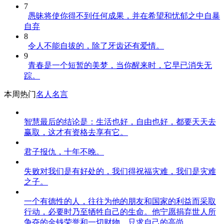
7
愚昧将使你得不到任何成果，并在希望和忧郁之中自暴
自弃
8
令人不能自拔的，除了牙齿还有爱情。
9
青春是一个短暂的美梦，当你醒来时，它早已消失无
踪。
本周热门
名人名言
智慧最后的结论是：生活也好，自由也好，都要天天去
赢取，这才有资格去享有它。
君子报仇，十年不晚。
失败对我们是有好处的，我们得祝福灾难，我们是灾难
之子。
一个有德性的人，往往为他的朋友和国家的利益而采取
行动，必要时乃至牺牲自己的生命。他宁愿捐弃世人所
争夺的金钱荣誉和一切财物，只求自己的高尚。