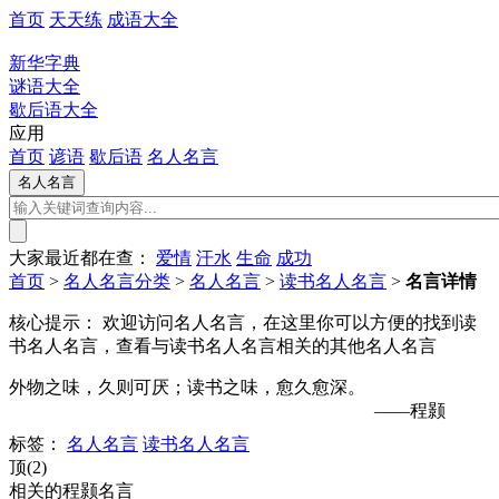
首页
天天练
成语大全
新华字典
谜语大全
歇后语大全
应用
首页
谚语
歇后语
名人名言
大家最近都在查：
爱情
汗水
生命
成功
首页
>
名人名言分类
>
名人名言
>
读书名人名言
>
名言详情
核心提示：
欢迎访问名人名言，在这里你可以方便的找到读
书名人名言，查看与读书名人名言相关的其他名人名言
外物之味，久则可厌；读书之味，愈久愈深。
——程颢
标签：
名人名言
读书名人名言
顶(2)
相关的程颢名言