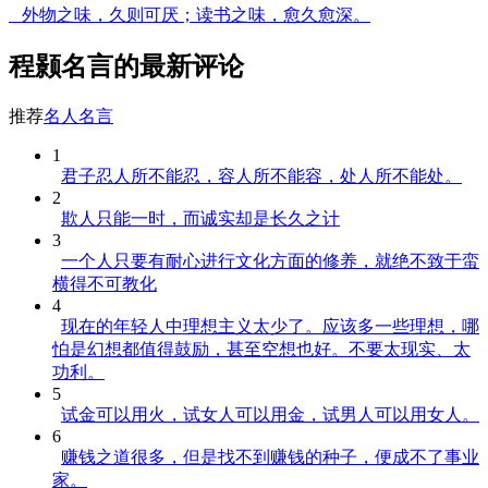
外物之味，久则可厌；读书之味，愈久愈深。
程颢名言的最新评论
推荐
名人名言
1
君子忍人所不能忍，容人所不能容，处人所不能处。
2
欺人只能一时，而诚实却是长久之计
3
一个人只要有耐心进行文化方面的修养，就绝不致于蛮
横得不可教化
4
现在的年轻人中理想主义太少了。应该多一些理想，哪
怕是幻想都值得鼓励，甚至空想也好。不要太现实、太
功利。
5
试金可以用火，试女人可以用金，试男人可以用女人。
6
赚钱之道很多，但是找不到赚钱的种子，便成不了事业
家。