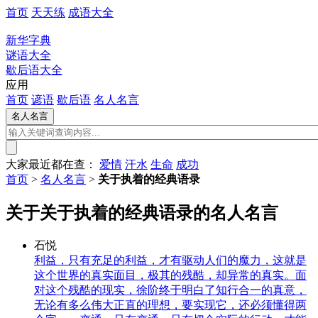
首页
天天练
成语大全
新华字典
谜语大全
歇后语大全
应用
首页
谚语
歇后语
名人名言
大家最近都在查：
爱情
汗水
生命
成功
首页
>
名人名言
>
关于执着的经典语录
关于关于执着的经典语录的名人名言
石悦
利益，只有充足的利益，才有驱动人们的魔力，这就是
这个世界的真实面目，极其的残酷，却异常的真实。面
对这个残酷的现实，徐阶终于明白了知行合一的真意，
无论有多么伟大正直的理想，要实现它，还必须懂得两