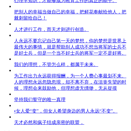
心理学知识，才能够成为教育工作的真正的能手。
把别人的幸福当做自己的幸福，把鲜花奉献给他人，把
棘刺留给自己！
人才进行工作，而天才则进行创造。
人永远不要忘记自己第一天的梦想，你的梦想是世界上
最伟大的事情，就是帮助别人成功不想当将军的士兵不
是好士兵，但是一个当不好士兵的将军一定不是好将。
我们的理想，不管怎么样，都属于未来。
为工作出力永远获得报酬，为一个人费心事最划不来。
人的理想永远忽隐忽现，却不离不弃，在沮丧失望的时
候，理想会来鼓励他，但理想虚无缥缈，无从捉摸
坚持我们誓守的唯一真理
•女人爱“变”，但女人希望身边的男人永远“不变”。
天才必然和疯子结成亲密的联盟，