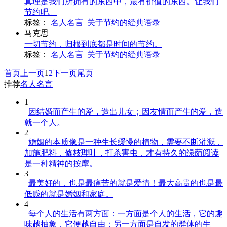
真理是我们所拥有的东西中，最有价值的东西。让我们
节约吧。
标签：
名人名言
关于节约的经典语录
马克思
一切节约，归根到底都是时间的节约。
标签：
名人名言
关于节约的经典语录
首页
上一页
1
2
下一页
尾页
推荐
名人名言
1
因结婚而产生的爱，造出儿女；因友情而产生的爱，造
就一个人。
2
婚姻的本质像是一种生长缓慢的植物，需要不断灌溉，
加施肥料，修枝理叶，打杀害虫，才有持久的绿荫阅读
是一种精神的按摩。
3
最美好的，也是最痛苦的就是爱情！最大高贵的也是最
低贱的就是婚姻和家庭。
4
每个人的生活有两方面：一方面是个人的生活，它的趣
味越抽象，它便越自由；另一方面是自发的群体的生