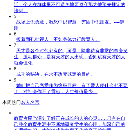
活，个人在群体里不可避免地要遵守那为他预先规定的
法则。
5
战场上识勇敢，激怒中识智慧，穷困中识朋友。----伊
朗
6
扳着面孔批评人，不如身体力行教育人。
7
天才是各个时代都有的；可是，除非待有非常的事变发
生，激动群众，是有天才的人出现，否则赋有天才的人
就会僵化。
8
成功的秘诀，在永不改变既定的目的。
9
她们把自己恋爱作为终极目标，有了爱人便什么都不要
了，对社会作不了贡献，人生价值最少。
本周热门
名人名言
教育者应当深刻了解正在成长的人的心灵……只有在自
己整个教育生涯中不断地研究学生的心理，加深自己的