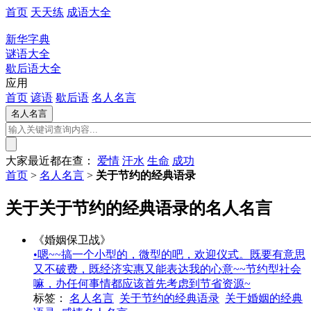
首页
天天练
成语大全
新华字典
谜语大全
歇后语大全
应用
首页
谚语
歇后语
名人名言
大家最近都在查：
爱情
汗水
生命
成功
首页
>
名人名言
>
关于节约的经典语录
关于关于节约的经典语录的名人名言
《婚姻保卫战》
•嗯~~搞一个小型的，微型的吧，欢迎仪式。既要有意思
又不破费，既经济实惠又能表达我的心意~~节约型社会
嘛，办任何事情都应该首先考虑到节省资源~
标签：
名人名言
关于节约的经典语录
关于婚姻的经典