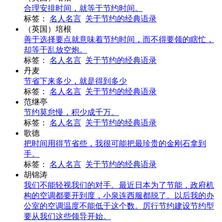
合理安排时间，就等于节约时间。
标签：
名人名言
关于节约的经典语录
（英国）培根
善于选择要点就意味着节约时间，而不得要领的瞎忙，
却等于乱放空炮。
标签：
名人名言
关于节约的经典语录
丹麦
节省下来多少，就是得到多少
标签：
名人名言
关于节约的经典语录
范继亭
节约莫怠慢，积少成千万。
标签：
名人名言
关于节约的经典语录
歌德
把时间用得节省些，我很可能把最珍贵的金刚石拿到
手。
标签：
名人名言
关于节约的经典语录
胡锦涛
我们不能轻视我们的对手。最近日本为了节能，政府机
构的空调都要开到度，小泉连西服都脱了。以后我的办
公室的空调温度不能低于这个数。厉行节约建设节约型
要从我们这些领导开始。