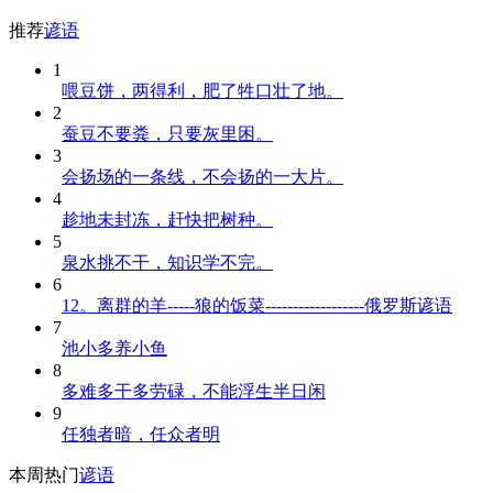
推荐
谚语
1
喂豆饼，两得利，肥了牲口壮了地。
2
蚕豆不要粪，只要灰里困。
3
会扬场的一条线，不会扬的一大片。
4
趁地未封冻，赶快把树种。
5
泉水挑不干，知识学不完。
6
12。离群的羊-----狼的饭菜------------------俄罗斯谚语
7
池小多养小鱼
8
多难多干多劳碌，不能浮生半日闲
9
任独者暗，任众者明
本周热门
谚语