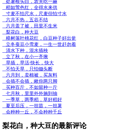
处暑根头白，农夫吃一赫
稻如莺色红，全得水来供
寸麦不怕尺水，尺麦但怕寸水
六月不热，五谷不结
六月盖了被，田里不生米
梨花白，种大豆
樟树落叶桃花红，白豆种子好出瓮
立冬蚕豆小雪麦，一生一世赶勿着
清水下种，混水插秧
立了秋，在小一齐揪
旱插，早活;快长，快大
不怕天旱，只怕锄头断
六月到，卖棉被，买灰料
会插不会插，瞅你两只脚
买种百斤，不如留种一斤
七月秋，里里外外施到抽
一季草，两季稻，草好稻好
夏至后压，一担苗，一担薯
会种种一丘，不会种种千丘
梨花白，种大豆的最新评论