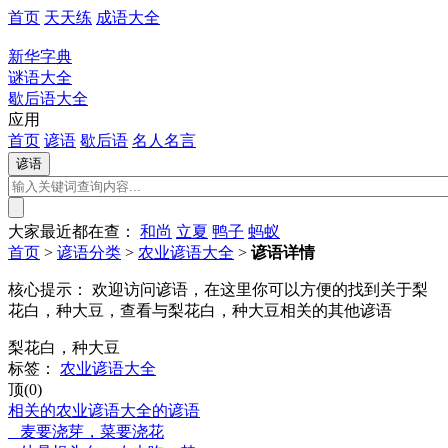
首页
天天练
成语大全
新华字典
谜语大全
歇后语大全
应用
首页
谚语
歇后语
名人名言
大家最近都在查：
和尚
立夏
鸭子
蚂蚁
首页
>
谚语分类
>
农业谚语大全
>
谚语详情
核心提示：
欢迎访问谚语，在这里你可以方便的找到关于梨
花白，种大豆，查看与梨花白，种大豆相关的其他谚语
梨花白，种大豆
标签：
农业谚语大全
顶(0)
相关的农业谚语大全的谚语
麦要浇芽，菜要浇花