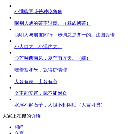
小满豌豆花芒种吃角角
喝别人烤的茶不过瘾。（彝族烤茶）
聪明人与朋友同行，步调总是齐一的。法国谚语
小人自大，小溪声大。
◇芒种西南风，夏至雨连天。（皖）
吃着盐和米，就得讲情理
人各有志，士各有心
文不能安帮，武不能附众
水浮不起石子，人担不起闲话（人言可畏）
大家正在搜的
谚语
和尚
立夏