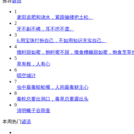
推荐
谚语
1
麦田追肥和浇水，紧跟锄搂把土松。
2
牙不剔不稀，耳不挖不聋。
3
6.用宝珠打扮自己，不如用知识充实自己。
4
饿时甜如蜜，饱时蜜不甜，饿食糟糠甜如蜜，饱食烹宰
5
草有根，人有心
6
唱空城计
7
虫中最毒蜈蚣嘴，人间最毒财主心
8
毒蛇总要出洞口，毒草总要露出头
9
清明蛾子谷雨蚕
本周热门
谚语