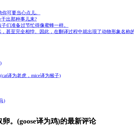
个狐狸。对他你可要当心点儿。
蠢驴!怎么会干出那种事儿来?
thefestival.孩子们准备过节忙得像蜜蜂一样。
，甚至完全相悖。因此，在翻译过程中就出现了动物形象名称
)
大王。(cat译为老虎，mice译为猴子)
为马)
ggs.杀鸡取卵。(goose译为鸡)的最新评论