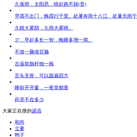
久落雨，太阳恶，晴起跑不脱(贵)
早霞不出门，晚霞行千里。处暑有雨十八江、处暑无雨干
久晴大雾阴，久雨大雾晴。
37．早起多长一智，晚睡多增一闻。
不借一脑借百脑
古庙前旗杆独一根
舌头无骨，可以圆扁四方
睡前开开窗，一夜觉都香
药灵不在多少
大家正在搜的
谚语
和尚
立夏
鸭子