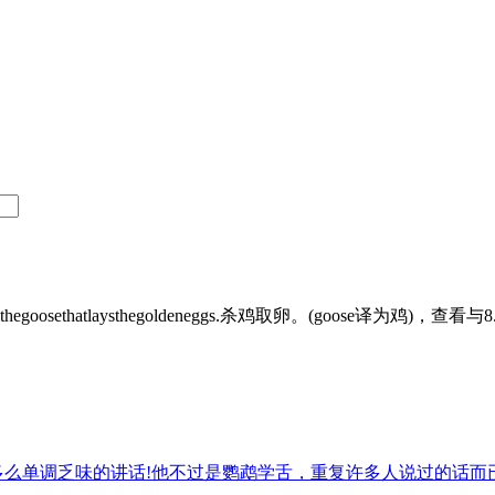
tlaysthegoldeneggs.杀鸡取卵。(goose译为鸡)，查看与8.Killth
nyothershavesaid.多么单调乏味的讲话!他不过是鹦鹉学舌，重复许多人说过的话