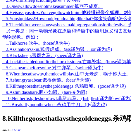
2.Awolfinsheep'sclothing披着羊皮的狼
3.Oneswallowdoesnotmakeasummer.孤燕不成夏。
4.Heisasslyasafox.You'vegottowatchhim.他狡猾得像
5.Youstupidass!Howcouldyoudoathinglikethat?你这头
6.Thechildrenwereasbusyasbees,makingpreparationsfor
另一类是：同一动物形象在原语和译语中的语用意义相去甚远
动物形象。例如：
1.Talkhorse.吹牛。(horse译为牛)
2.Assinalion'sskin.狐假虎威。(ass译为狐，lion译为虎)
3.Blacksheep.害群之马。(sheep译为马)
4.Lockthestabledoorafterthehorseisstolen.亡羊补牢。(horse译为羊
5.Castpearlsbeforeswine.对牛弹琴。(swine译为牛)
6.Whenthecatisaway,themicewillplay.山中无老虎，猴子称
7.Ashungryasabear.饿得像狼。(bear译为狼)
8.Killthegoosethatlaysthegoldeneggs.杀鸡取卵。(goose译为鸡)
9.Astimidasahare.胆小如鼠。(hare充为鼠)
10.Neitherfish,fleshnorfowl.非驴非马。(fish,flesh译为驴owl译
11.Breakaflyuponthewheel.杀鸡用牛刀。(fly译为鸡)
8.Killthegoosethatlaysthegoldene