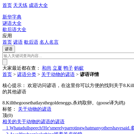
首页
天天练
成语大全
新华字典
谜语大全
歇后语大全
应用
首页
谚语
歇后语
名人名言
大家最近都在查：
和尚
立夏
鸭子
蚂蚁
首页
>
谚语分类
>
关于动物的谚语
>
谚语详情
核心提示：
欢迎访问谚语，在这里你可以方便的找到关于8.Killthegoosetha
的其他谚语
8.Killthegoosethatlaysthegoldeneggs.杀鸡取卵。(goose译为鸡)
标签：
关于动物的谚语
顶(0)
相关的关于动物的谚语的谚语
1.Whatadullspeech!He'smerelyparrotingwhatma