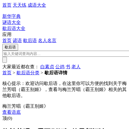
首页
天天练
成语大全
新华字典
谜语大全
歇后语大全
应用
首页
谚语
歇后语
名人名言
大家最近都在查：
白素贞
公鸡
书
老人
首页
>
歇后语分类
>
歇后语详情
核心提示：
欢迎访问歇后语，在这里你可以方便的找到关于梅
兰芳唱（霸王别姬》，查看与梅兰芳唱（霸王别姬》相关的其
他歇后语。
梅兰芳唱（霸王别姬》
查看语底
顶(0)