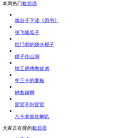
本周热门
歇后语
戏台子下读《四书》
张飞嗑瓜子
灶门前的烧火棍子
瞎子住山洞
钳工师傅教徒弟
年三十的案板
鲤鱼碰网
宦官不叫宦官
八十老翁吹喇叭
大家正在搜的
歇后语