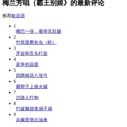
梅兰芳唱（霸王别姬》的最新评论
推荐
歇后语
1
嘴巴一张，看得见肚肠
2
竹筒里爬长虫（蛇）
3
牙齿和舌头打架
4
莴笋炒蒜苗
5
四两棉花八张弓
6
腮帮子上拔火罐
7
过路人打狗
8
打破脑袋拿扇子扇
9
从糠里熬出油来