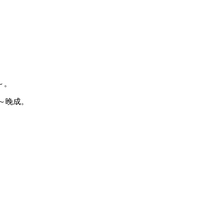
。
～。
大～晚成。