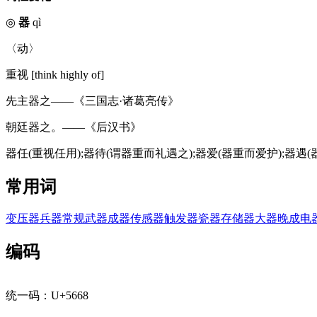
◎
器
qì
〈动〉
重视 [think highly of]
先主器之——《三国志·诸葛亮传》
朝廷器之。——《后汉书》
器任(重视任用);器待(谓器重而礼遇之);器爱(器重而爱护);器遇(
常用词
变压器
兵器
常规武器
成器
传感器
触发器
瓷器
存储器
大器晚成
电
编码
统一码：U+5668