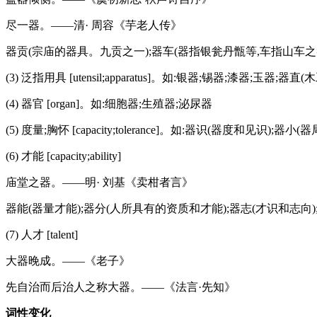
尽一器。——清· 周容《芋老人传》
器贡(宗庙的器具。九贡之一);器车(器指银瓮丹甑等,车指山车之
(3) 泛指用具 [utensil;apparatus]。如:银器;锡器;漆
(4) 器官 [organ]。如:细胞器;生殖器;泌尿器
(5) 度量;胸怀 [capacity;tolerance]。如:器识(器度和见识
(6) 才能 [capacity;ability]
庙堂之器。——明· 刘基《卖柑者言》
器能(器量才能);器分(人所具有的资质和才能);器志(才识和志向);
(7) 人才 [talent]
大器晚成。——《老子》
先自治而后治人之称大器。——《法言·先知》
词性变化