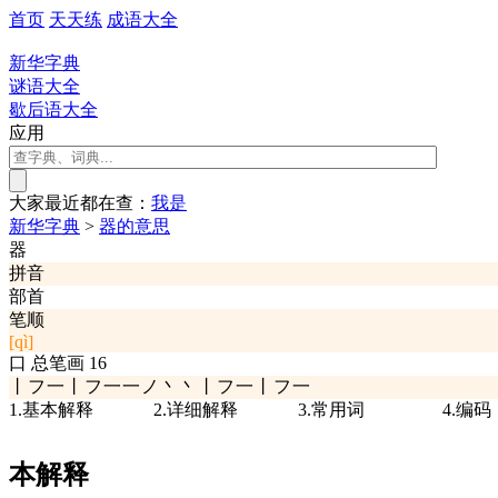
首页
天天练
成语大全
新华字典
谜语大全
歇后语大全
应用
大家最近都在查：
我
是
新华字典
>
器的意思
器
拼音
部首
笔顺
[qì]
口
总笔画
16
丨フ一丨フ一一ノ丶丶丨フ一丨フ一
1.基本解释
2.详细解释
3.常用词
4.编码
本解释