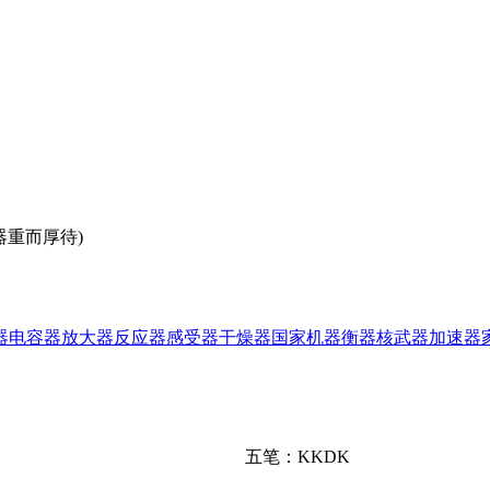
器重而厚待)
器
电容器
放大器
反应器
感受器
干燥器
国家机器
衡器
核武器
加速器
五笔：KKDK