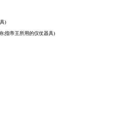
具)
武器总称;指帝王所用的仪仗器具)