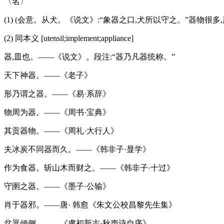
〈名〉
(1) (会意。从犬。《说文》:“象器之口,犬所以守之。”器物很多
(2) 同本义 [utensil;implement;appliance]
器,皿也。——《说文》。段注:“器乃凡器统称。”
天下神器。——《老子》
形乃谓之器。——《易·系辞》
物周为器。——《周书·宝典》
其贡器物。——《周礼·大行人》
夫冰炭不同器而久。——《韩非子·显学》
作为食器。斩山木而财之。——《韩非子·十过》
守圉之器。——《墨子·公输》
肖于器邪。——唐· 韩愈《朱文公校昌黎先生集》
盆器倾侧。——《虞初新志·秋声诗自序》