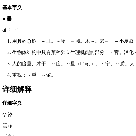
基本字义
●
器
qì ㄑㄧˋ
1. 用具的总称：～皿。～物。～械。木～。武～。～小易盈
2. 生物体结构中具有某种独立生理机能的部分：～官。消化
3. 人的度量、才干：～度。～量（liàng ）。～宇。～质。
4. 重视：～重。～敬。
详细解释
详细字义
◎
器
噐 qì