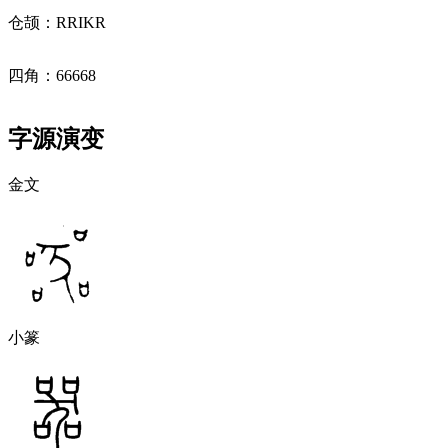
仓颉：RRIKR
四角：66668
字源演变
金文
小篆