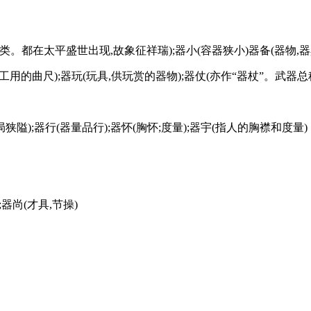
类。都在太平盛世出现,故象征祥瑞);器小(容器狭小)器备(器物,器
器;玉器;器直(木工用的曲尺);器玩(玩具,供玩赏的器物);器仗(亦作“器杖”。
);器小(器局狭隘);器行(器量品行);器怀(胸怀;度量);器宇(指人的胸襟和度量)
器尚(才具,节操)