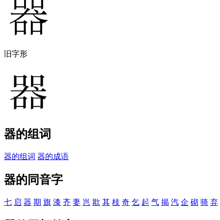
旧字形
器的组词
器的组词
器的成语
器的同音字
七
启
器
期
旗
漆
齐
妻
岂
欺
其
枝
奇
乞
起
气
揭
汽
企
砌
骑
弃