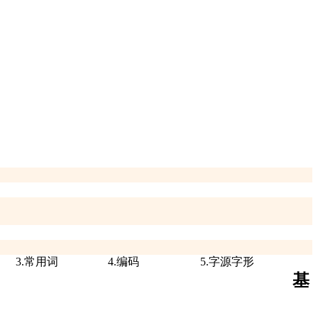
3.常用词
4.编码
5.字源字形
基