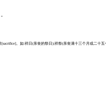
”
acrifice]。如:祥日(亲丧的祭日);祥祭(亲丧满十三个月或二十