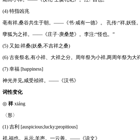
(4) 特指凶兆
亳有祥,桑谷共生于朝。——《书·咸有一德》。 孔传:“祥,妖怪。
孽狐为之祥。——《庄子·庚桑楚》。李注:“怪也。”
(5) 又如:祥桑(妖桑,不吉祥之桑)
(6) 古丧祭名,有小祥、大祥之分。周年祭为小祥,两周年祭为大祥[s
(7) 幸福 [happiness]
神光并见,咸受祯祥。——《汉书》
词性变化
◎
祥
xiáng
〈形〉
(1) 吉利 [auspicious;lucky;propitious]
祥,福也。从示,羊声。一云善。——《说文》