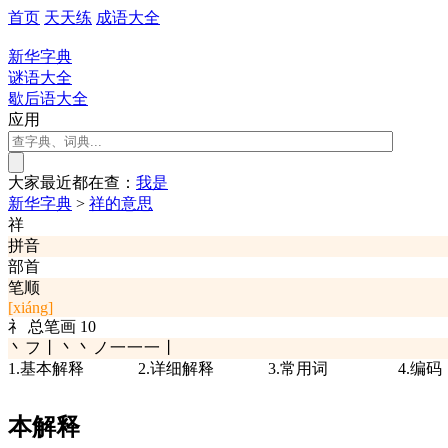
首页
天天练
成语大全
新华字典
谜语大全
歇后语大全
应用
大家最近都在查：
我
是
新华字典
>
祥的意思
祥
拼音
部首
笔顺
[xiáng]
礻
总笔画
10
丶フ丨丶丶ノ一一一丨
1.基本解释
2.详细解释
3.常用词
4.编码
本解释