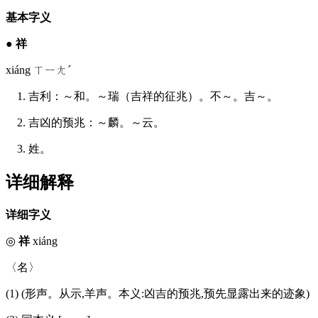
基本字义
●
祥
xiáng ㄒㄧㄤˊ
1. 吉利：～和。～瑞（吉祥的征兆）。不～。吉～。
2. 吉凶的预兆：～麟。～云。
3. 姓。
详细解释
详细字义
◎
祥
xiáng
〈名〉
(1) (形声。从示,羊声。本义:凶吉的预兆,预先显露出来的迹象)