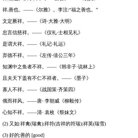
祥,善也。——《尔雅》。李注:“福之善也。”
文定厥祥。——《诗·大雅·大明》
忠言信慈祥。——《仪礼·士相见礼》
是谓大祥。——《礼记·礼运》
弃德不祥。——《左传·僖公三年》
知渊中之鱼者不祥。——《韩非子·说林上》
且夫天下盖有不仁不祥者。——《墨子》
寡人不祥。——《战国策·齐策四》
俄而祥风。——唐· 李朝威《柳毅传》
心知不祥。——清· 袁枚《祭妹文》
(2) 又如:祥禽(瑞禽);祥符(吉祥的符瑞);祥英(瑞雪)
(3) 好的;善的 [good]