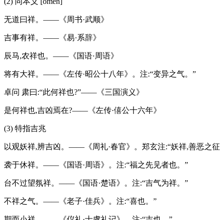
(2) 同本义 [omen]
无道曰祥。——《周书·武顺》
吉事有祥。——《易·系辞》
辰马,农祥也。——《国语·周语》
将有大祥。——《左传·昭公十八年》。注:“变异之气。”
卓问 肃曰:“此何祥也?”——《三国演义》
是何祥也,吉凶焉在?——《左传·僖公十六年》
(3) 特指吉兆
以观妖祥,辨吉凶。——《周礼·春官》。郑玄注:“妖祥,善恶之征
袭于休祥。——《国语·周语》。注:“福之先见者也。”
台不过望氛祥。——《国语·楚语》。注:“吉气为祥。”
不祥之气。——《老子·佳兵》。注:“喜也。”
期而小祥。——《仪礼·士虞礼记》。注:“吉也。”