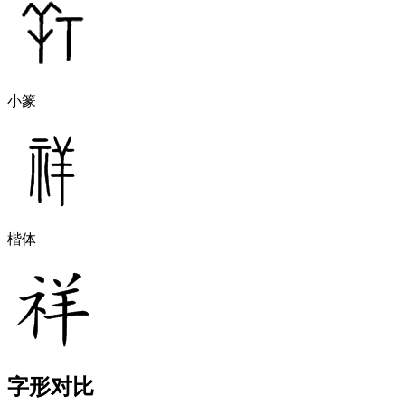
小篆
楷体
字形对比