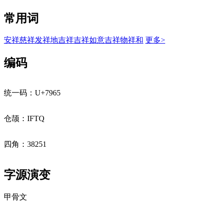
常用词
安祥
慈祥
发祥地
吉祥
吉祥如意
吉祥物
祥和
更多>
编码
统一码：U+7965
仓颉：IFTQ
四角：38251
字源演变
甲骨文