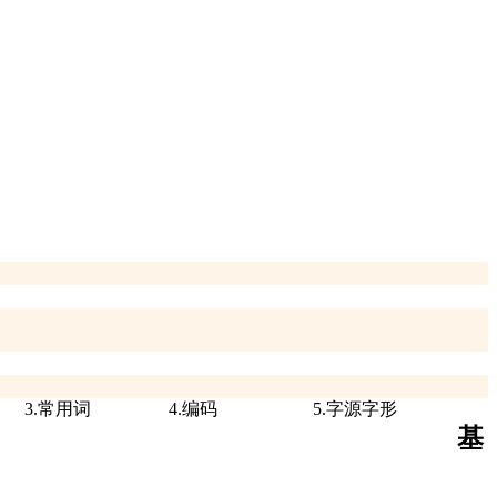
3.常用词
4.编码
5.字源字形
基