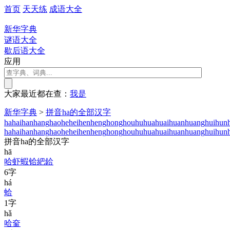
首页
天天练
成语大全
新华字典
谜语大全
歇后语大全
应用
大家最近都在查：
我
是
新华字典
>
拼音ha的全部汉字
ha
hai
han
hang
hao
he
hei
hen
heng
hong
hou
hu
hua
huai
huan
huang
hui
hun
ha
hai
han
hang
hao
he
hei
hen
heng
hong
hou
hu
hua
huai
huan
huang
hui
hun
拼音ha的全部汉字
hā
哈
虾
蝦
铪
紦
鉿
6字
há
蛤
1字
hǎ
哈
奤