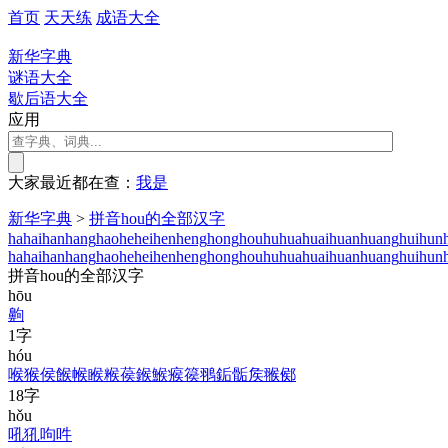
首页
天天练
成语大全
新华字典
谜语大全
歇后语大全
应用
大家最近都在查：
我
是
新华字典
>
拼音hou的全部汉字
ha
hai
han
hang
hao
he
hei
hen
heng
hong
hou
hu
hua
huai
huan
huang
hui
hun
ha
hai
han
hang
hao
he
hei
hen
heng
hong
hou
hu
hua
huai
huan
huang
hui
hun
拼音hou的全部汉字
hōu
齁
1字
hóu
喉
猴
侯
餱
帿
睺
糇
葔
鍭
鯸
瘊
篌
翵
銗
骺
矦
翭
鄇
18字
hǒu
吼
犼
呴
吽