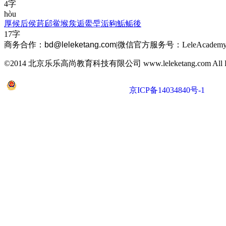
4字
hòu
厚
候
后
侯
茩
郈
鲎
堠
矦
逅
鱟
垕
洉
豞
鮜
鲘
後
17字
商务合作：
bd@leleketang.com
|
微信官方服务号：LeleAcademy
©2014 北京乐乐高尚教育科技有限公司 www.leleketang.com All Righ
京公网安备 11010802022053号
京ICP备14034840号-1