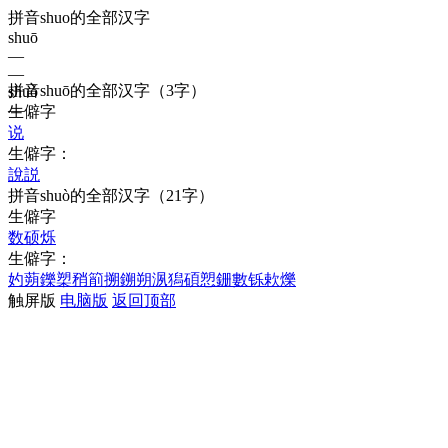
拼音shuo的全部汉字
shuō
—
—
拼音
shuō
的全部汉字
（3字）
shuò
—
生僻字
说
生僻字：
說
説
拼音
shuò
的全部汉字
（21字）
生僻字
数
硕
烁
生僻字：
妁
蒴
鑠
槊
矟
箾
搠
鎙
朔
洬
獡
碩
愬
銏
數
铄
欶
爍
触屏版
电脑版
返回顶部