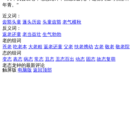
年青。”
近义词：
齿豁头童
蓬头历齿
头童齿豁
老气横秋
反义词：
返老还童
老当益壮
生气勃勃
老的组词
苍老
吃老本
大老粗
返老还童
父老
扶老携幼
古老
敬老
敬老院
态的组词
变态
表态
病态
常态
丑态
丑态百出
动态
固态
故态复萌
老态龙钟的最新评论
触屏版
电脑版
返回顶部