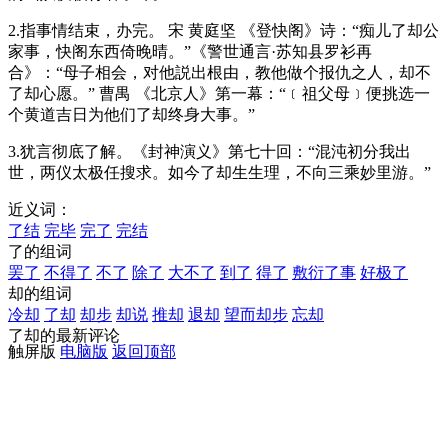
2.指事情结束，办完。 宋 黄庭坚 《登快阁》诗：“痴儿了却公
家事，快阁东西倚晚晴。”《警世通言·苏知县罗衫再
合》：“母子相会，对他説出根由，教他做个报仇之人，却不
了却心愿。” 曹禺 《北京人》第一幕：“﹝祖父母﹞便挑选一
个黄道吉日为他们了却终身大事。”
3.犹言彻底了解。《封神演义》第七十回：“混沌初分我出
世，两仪太极任搜求。如今了却生生理，不向三乘妙里游。”
近义词：
了结
完毕
完了
完结
了的组词
罢了
不得了
不了
除了
大不了
到了
得了
敷衍了事
好极了
却的组词
冷却
了却
却步
却说
推却
退却
望而却步
忘却
了却的最新评论
触屏版
电脑版
返回顶部