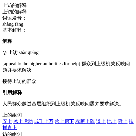
上访的解释
上访的解释
词语发音：
shàng fǎng
基本解释：
解释
◎
上访
shàngfǎng
[appeal to the higher authorities for help] 群众到上级机关反映问
题并要求解决
接待上访的群众
引用解释
人民群众越过基层组织到上级机关反映问题并要求解决。
上的组词
安上
冰上运动
成千上万
承上启下
赤膊上阵
道上
地上
附上
扶
摇直上
访的组词