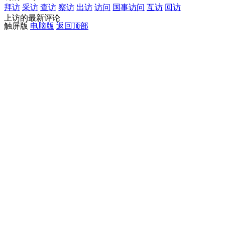
拜访
采访
查访
察访
出访
访问
国事访问
互访
回访
上访的最新评论
触屏版
电脑版
返回顶部