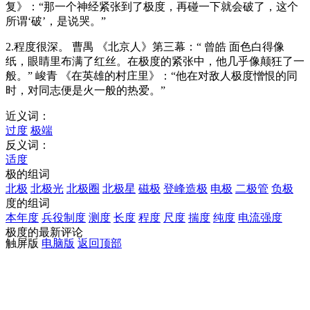
复》：“那一个神经紧张到了极度，再碰一下就会破了，这个
所谓‘破’，是说哭。”
2.程度很深。 曹禺 《北京人》第三幕：“ 曾皓 面色白得像
纸，眼睛里布满了红丝。在极度的紧张中，他几乎像颠狂了一
般。” 峻青 《在英雄的村庄里》：“他在对敌人极度憎恨的同
时，对同志便是火一般的热爱。”
近义词：
过度
极端
反义词：
适度
极的组词
北极
北极光
北极圈
北极星
磁极
登峰造极
电极
二极管
负极
度的组词
本年度
兵役制度
测度
长度
程度
尺度
揣度
纯度
电流强度
极度的最新评论
触屏版
电脑版
返回顶部