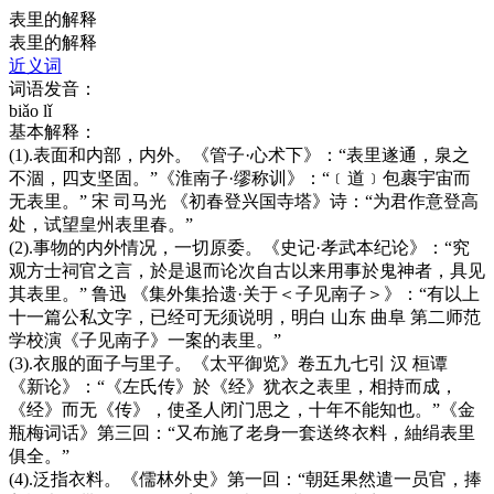
表里的解释
表里的解释
近义词
词语发音：
biǎo lǐ
基本解释：
(1).表面和内部，内外。《管子·心术下》：“表里遂通，泉之
不涸，四支坚固。”《淮南子·缪称训》：“﹝道﹞包裹宇宙而
无表里。” 宋 司马光 《初春登兴国寺塔》诗：“为君作意登高
处，试望皇州表里春。”
(2).事物的内外情况，一切原委。《史记·孝武本纪论》：“究
观方士祠官之言，於是退而论次自古以来用事於鬼神者，具见
其表里。” 鲁迅 《集外集拾遗·关于＜子见南子＞》：“有以上
十一篇公私文字，已经可无须说明，明白 山东 曲阜 第二师范
学校演《子见南子》一案的表里。”
(3).衣服的面子与里子。《太平御览》卷五九七引 汉 桓谭
《新论》：“《左氏传》於《经》犹衣之表里，相持而成，
《经》而无《传》，使圣人闭门思之，十年不能知也。”《金
瓶梅词话》第三回：“又布施了老身一套送终衣料，紬绢表里
俱全。”
(4).泛指衣料。《儒林外史》第一回：“朝廷果然遣一员官，捧