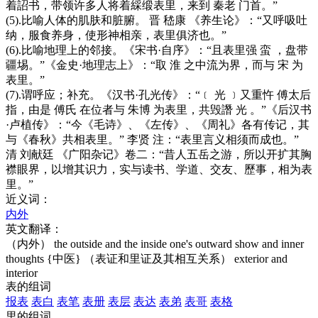
着詔书，带领许多人将着綵缎表里，来到 秦老 门首。”
(5).比喻人体的肌肤和脏腑。 晋 嵇康 《养生论》：“又呼吸吐
纳，服食养身，使形神相亲，表里俱济也。”
(6).比喻地理上的邻接。《宋书·自序》：“且表里强 蛮 ，盘带
疆埸。”《金史·地理志上》：“取 淮 之中流为界，而与 宋 为
表里。”
(7).谓呼应；补充。《汉书·孔光传》：“﹝ 光 ﹞又重忤 傅太后
指，由是 傅氏 在位者与 朱博 为表里，共毁譖 光 。”《后汉书
·卢植传》：“今《毛诗》、《左传》、《周礼》各有传记，其
与《春秋》共相表里。” 李贤 注：“表里言义相须而成也。”
清 刘献廷 《广阳杂记》卷二：“昔人五岳之游，所以开扩其胸
襟眼界，以增其识力，实与读书、学道、交友、歷事，相为表
里。”
近义词：
内外
英文翻译：
（内外） the outside and the inside
one's outward show and inner
thoughts
{中医} （表证和里证及其相互关系） exterior and
interior
表的组词
报表
表白
表笔
表册
表层
表达
表弟
表哥
表格
里的组词