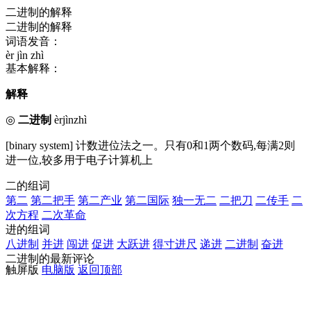
二进制的解释
二进制的解释
词语发音：
èr jìn zhì
基本解释：
解释
◎
二进制
èrjìnzhì
[binary system] 计数进位法之一。只有0和1两个数码,每满2则
进一位,较多用于电子计算机上
二的组词
第二
第二把手
第二产业
第二国际
独一无二
二把刀
二传手
二
次方程
二次革命
进的组词
八进制
并进
闯进
促进
大跃进
得寸进尺
递进
二进制
奋进
二进制的最新评论
触屏版
电脑版
返回顶部