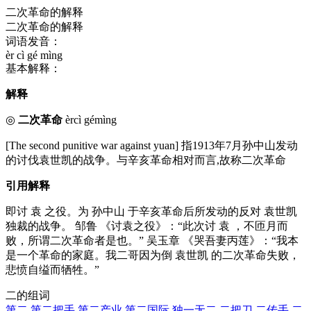
二次革命的解释
二次革命的解释
词语发音：
èr cì gé mìng
基本解释：
解释
◎
二次革命
èrcì gémìng
[The second punitive war against yuan] 指1913年7月孙中山发动
的讨伐袁世凯的战争。与辛亥革命相对而言,故称二次革命
引用解释
即讨 袁 之役。为 孙中山 于辛亥革命后所发动的反对 袁世凯
独裁的战争。 邹鲁 《讨袁之役》：“此次讨 袁 ，不匝月而
败，所谓二次革命者是也。” 吴玉章 《哭吾妻丙莲》：“我本
是一个革命的家庭。我二哥因为倒 袁世凯 的二次革命失败，
悲愤自缢而牺牲。”
二的组词
第二
第二把手
第二产业
第二国际
独一无二
二把刀
二传手
二