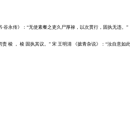
书·谷永传》：“无使素餐之吏久尸厚禄，以次贯行，固执无违。”
切责 棱 ， 棱 固执其议。” 宋 王明清 《摭青杂说》：“汝自