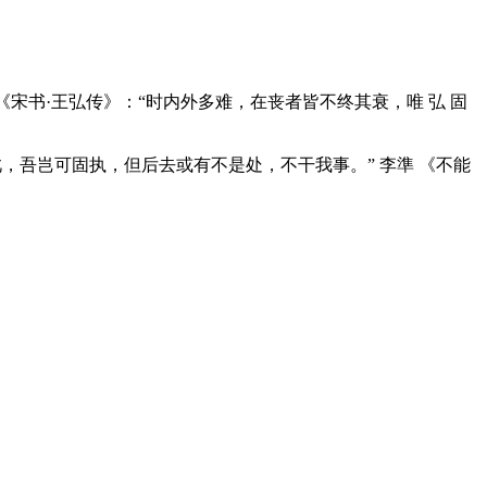
《宋书·王弘传》：“时内外多难，在丧者皆不终其衰，唯 弘 固
意如此，吾岂可固执，但后去或有不是处，不干我事。” 李準 《不能