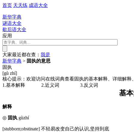
首页
天天练
成语大全
新华字典
谜语大全
歇后语大全
应用
大家最近都在查：
我
是
新华字典
>
固执的意思
固执
[gù zhí]
核心提示：欢迎访问在线词典查看固执的基本解释、详细解释
1.基本解释
2.近义词
3.反义词
基本
解释
◎
固执
gùzhí
[stubborn;obstinate] 不轻易改变自己的认识,坚持到底