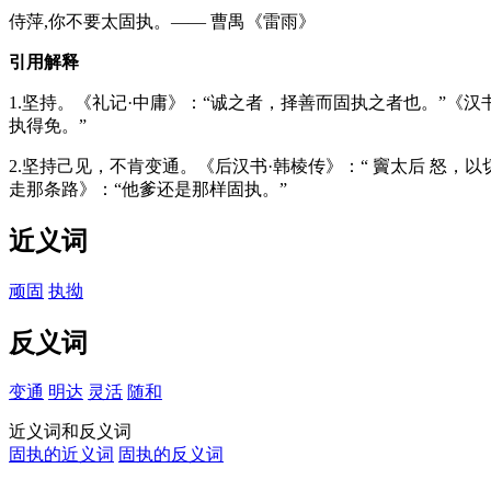
侍萍,你不要太固执。—— 曹禺《雷雨》
引用解释
1.坚持。《礼记·中庸》：“诚之者，择善而固执之者也。”《汉
执得免。”
2.坚持己见，不肯变通。《后汉书·韩棱传》：“ 竇太后 怒，以
走那条路》：“他爹还是那样固执。”
近义词
顽固
执拗
反义词
变通
明达
灵活
随和
近义词和反义词
固执的近义词
固执的反义词