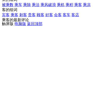
被乘数
乘车
乘除
乘法
乘风破浪
乘机
乘积
乘客
乘凉
客的组词
宾客
乘客
刺客
贵客
顾客
好客
会客
客车
客店
乘客的最新评论
触屏版
电脑版
返回顶部