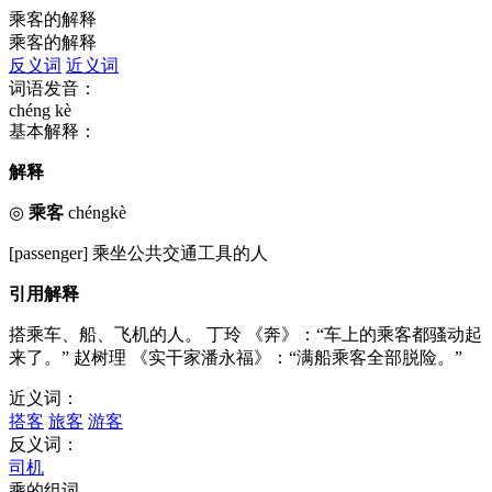
乘客的解释
乘客的解释
反义词
近义词
词语发音：
chéng kè
基本解释：
解释
◎
乘客
chéngkè
[passenger] 乘坐公共交通工具的人
引用解释
搭乘车、船、飞机的人。 丁玲 《奔》：“车上的乘客都骚动起
来了。” 赵树理 《实干家潘永福》：“满船乘客全部脱险。”
近义词：
搭客
旅客
游客
反义词：
司机
乘的组词