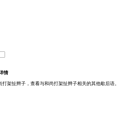
详情
尚打架扯辫子，查看与和尚打架扯辫子相关的其他歇后语。