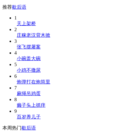
推荐
歇后语
1
天上架桥
2
庄稼老汉背木掀
3
张飞摆屠案
4
小碗盖大碗
5
小鸡不撒尿
6
炮弹打在炮筒里
7
麻绳吊鸡蛋
8
癞子头上抓痒
9
百岁养儿子
本周热门
歇后语