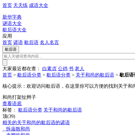
首页
天天练
成语大全
新华字典
谜语大全
歇后语大全
应用
首页
谚语
歇后语
名人名言
大家最近都在查：
白素贞
公鸡
书
老人
首页
>
歇后语分类
>
歇后语分类
>
关于和尚的歇后语
>
歇后语
核心提示：
欢迎访问歇后语，在这里你可以方便的找到关于和
和尚打架扯辫子
查看语底
标签：
歇后语分类
关于和尚的歇后语
顶(39)
相关的关于和尚的歇后语的谚语
拆庙散和尚