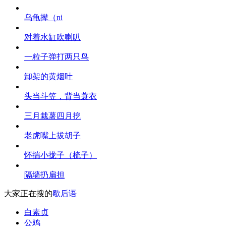
乌龟撵（ni
对着水缸吹喇叭
一粒子弹打两只鸟
卸架的黄烟叶
头当斗笠，背当蓑衣
三月栽薯四月挖
老虎嘴上拔胡子
怀揣小拢子（梳子）
隔墙扔扁担
大家正在搜的
歇后语
白素贞
公鸡