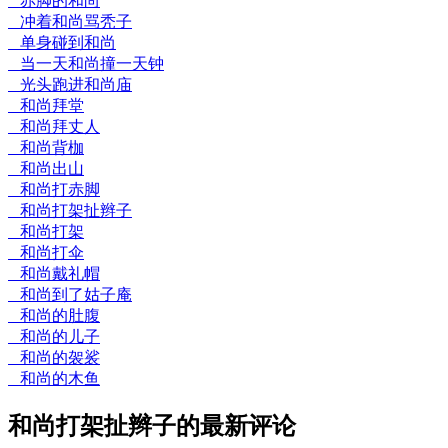
赤脚的和尚
冲着和尚骂秃子
单身碰到和尚
当一天和尚撞一天钟
光头跑进和尚庙
和尚拜堂
和尚拜丈人
和尚背枷
和尚出山
和尚打赤脚
和尚打架扯辫子
和尚打架
和尚打伞
和尚戴礼帽
和尚到了姑子庵
和尚的肚腹
和尚的儿子
和尚的袈裟
和尚的木鱼
和尚打架扯辫子的最新评论