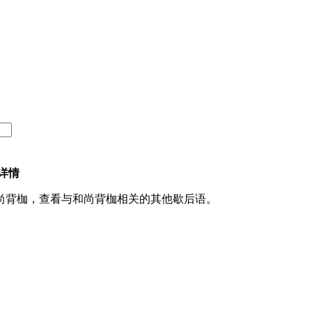
详情
尚背枷，查看与和尚背枷相关的其他歇后语。