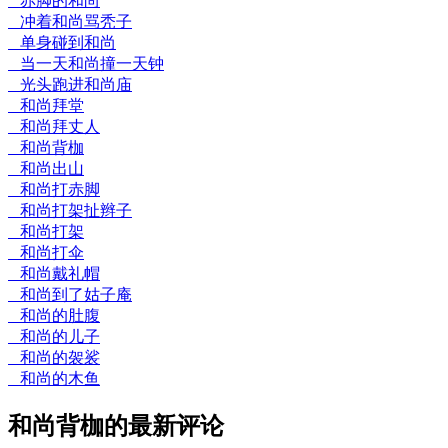
赤脚的和尚
冲着和尚骂秃子
单身碰到和尚
当一天和尚撞一天钟
光头跑进和尚庙
和尚拜堂
和尚拜丈人
和尚背枷
和尚出山
和尚打赤脚
和尚打架扯辫子
和尚打架
和尚打伞
和尚戴礼帽
和尚到了姑子庵
和尚的肚腹
和尚的儿子
和尚的袈裟
和尚的木鱼
和尚背枷的最新评论