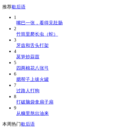
推荐
歇后语
1
嘴巴一张，看得见肚肠
2
竹筒里爬长虫（蛇）
3
牙齿和舌头打架
4
莴笋炒蒜苗
5
四两棉花八张弓
6
腮帮子上拔火罐
7
过路人打狗
8
打破脑袋拿扇子扇
9
从糠里熬出油来
本周热门
歇后语