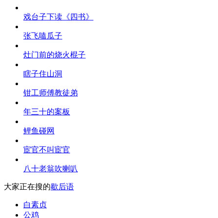
戏台子下读《四书》
张飞嗑瓜子
灶门前的烧火棍子
瞎子住山洞
钳工师傅教徒弟
年三十的案板
鲤鱼碰网
宦官不叫宦官
八十老翁吹喇叭
大家正在搜的
歇后语
白素贞
公鸡