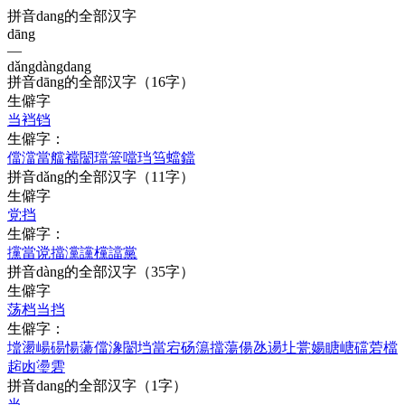
拼音dang的全部汉字
dāng
—
dǎng
dàng
dang
拼音
dāng
的全部汉字
（16字）
生僻字
当
裆
铛
生僻字：
儅
澢
當
艡
襠
闣
璫
簹
噹
珰
筜
蟷
鐺
拼音
dǎng
的全部汉字
（11字）
生僻字
党
挡
生僻字：
攩
當
谠
擋
灙
讜
欓
譡
黨
拼音
dàng
的全部汉字
（35字）
生僻字
荡
档
当
挡
生僻字：
壋
盪
崵
碭
愓
蘯
儅
潒
闣
垱
當
宕
砀
簜
擋
蕩
偒
氹
逿
圵
瓽
婸
瞊
嵣
礑
菪
檔
趤
凼
璗
雼
拼音
dang
的全部汉字
（1字）
当