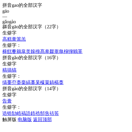
拼音gao的全部汉字
gāo
—
gǎo
gào
拼音
gāo
的全部汉字
（22字）
—
生僻字
高
糕
膏
篙
羔
生僻字：
槔
餻
櫜
鷎
皐
羙
韟
橰
髙
皋
鼛
睾
臯
槹
獋
鷱
睪
拼音
gǎo
的全部汉字
（16字）
生僻字
稿
搞
镐
生僻字：
缟
藳
夰
槀
稁
縞
藁
杲
檺
菒
鎬
槁
稾
拼音
gào
的全部汉字
（14字）
生僻字
告
膏
生僻字：
诰
锆
勂
峼
禞
誥
鋯
祰
郜
吿
祮
筶
触屏版
电脑版
返回顶部