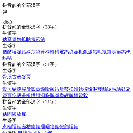
拼音gu的全部汉字
gū
—
gǔ
gù
拼音
gū
的全部汉字
（38字）
—
生僻字
估
辜
骨
姑
孤
咕
箍
菇
沽
生僻字：
稒
酤
唂
箛
鮕
嫴
苽
巭
蓇
橭
軱
磆
罛
鸪
巬
菰
柧
觚
泒
轱
呱
笟
鈲
唃
篐
鴣
杚
蛄
軲
拼音
gǔ
的全部汉字
（51字）
生僻字
骨
股
古
鼓
谷
贾
生僻字：
榖
罟
钴
毂
脵
傦
濲
蛊
鹘
嗗
皷
诂
尳
瞽
抇
縎
鈷
櫎
馉
淈
薣
鹄
啒
牯
詁
鼔
夃
盬
賈
扢
糓
逧
榾
羖
餶
汩
臌
鶻
瀔
蠱
嘏
皼
愲
穀
轂
拼音
gù
的全部汉字
（21字）
生僻字
估
固
顾
故
雇
生僻字：
怘
棝
祻
鯝
崮
梏
痼
锢
凅
崓
牿
錮
僱
顧
堌
鲴
触屏版
电脑版
返回顶部