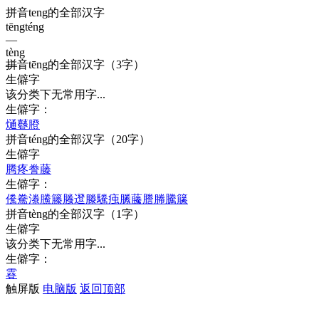
拼音teng的全部汉字
tēng
téng
—
tèng
拼音
tēng
的全部汉字
（3字）
—
生僻字
该分类下无常用字...
生僻字：
熥
鼟
膯
拼音
téng
的全部汉字
（20字）
生僻字
腾
疼
誊
藤
生僻字：
儯
駦
漛
鰧
籐
螣
邆
滕
驣
痋
縢
虅
謄
幐
騰
籘
拼音
tèng
的全部汉字
（1字）
生僻字
该分类下无常用字...
生僻字：
霯
触屏版
电脑版
返回顶部