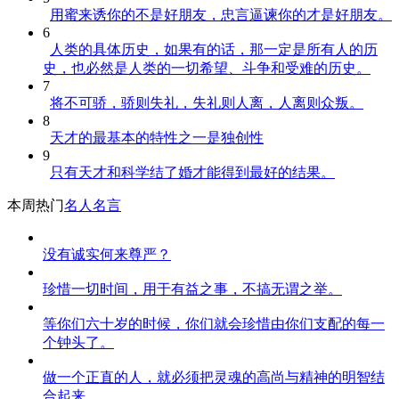
用蜜来诱你的不是好朋友，忠言逼谏你的才是好朋友。
6
人类的具体历史，如果有的话，那一定是所有人的历
史，也必然是人类的一切希望、斗争和受难的历史。
7
将不可骄，骄则失礼，失礼则人离，人离则众叛。
8
天才的最基本的特性之一是独创性
9
只有天才和科学结了婚才能得到最好的结果。
本周热门
名人名言
没有诚实何来尊严？
珍惜一切时间，用于有益之事，不搞无谓之举。
等你们六十岁的时候，你们就会珍惜由你们支配的每一
个钟头了。
做一个正直的人，就必须把灵魂的高尚与精神的明智结
合起来。