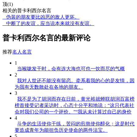
顶(1)
相关的普卡利西尔名言
伪装的朋友要比凶恶的敌人更坏。
中断了的友谊，应当说本来就没有友谊。
普卡利西尔名言的最新评论
推荐
名人名言
1
当喉咙发干时，会有连大海也可也一饮而尽的气概
2
我对人世还不能没有留恋。牵系着我的心的是友情，因
为我有无数散处在各地的朋友。
3
我不是为了胡润而存在日前，黄光裕就蝉联胡润百富榜
榜首接受记者采访时，心态十分平和地说：“这只代表社
会对我们公司的一个评价。”“我从未计算过自己的身价
4
斗争的生活使你干练，苦闷的煎熬使你醇化；这是时代
要造成青年为能担负历史使命的两件法宝。
5