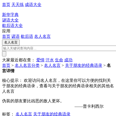
首页
天天练
成语大全
新华字典
谜语大全
歇后语大全
应用
首页
谚语
歇后语
名人名言
大家最近都在查：
爱情
汗水
生命
成功
首页
>
名人名言分类
>
名人名言
>
关于朋友的经典语录
>
名
言详情
核心提示：
欢迎访问名人名言，在这里你可以方便的找到关
于朋友的经典语录，查看与关于朋友的经典语录相关的其他名
人名言
伪装的朋友要比凶恶的敌人更坏。
——普卡利西尔
标签：
名人名言
关于朋友的经典语录