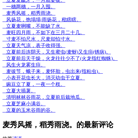
立夏麦龇牙，一月就要拔。
一穗两穗，一月入囤。
麦秀风摇，稻秀雨浇。
风扬花，饱塌塌;雨扬花，秕瞎瞎。
立夏麦咧嘴，不能缺了水。
麦旺四月雨，不如下在三月二十几。
寸麦不怕尺水，尺麦却怕寸水。
立夏天气凉，表子收得强。
立夏前后连阴天，又生蜜虫(麦蚜)又生疸(锈病)。
立夏前后天干燥，火龙往往少不了(火龙指红蜘蛛)。
风生火龙雾生疸。
麦拔节，蛾子来，麦怀胎，虫出来(指粘虫)。
小表开花虫长大，消灭幼虫于立夏。
豌豆立了夏，一夜一个杈。
立夏大插薯。
清明秫秫谷雨花，立夏前后栽地瓜。
立夏芝麻小满谷。
立夏的玉米谷雨的谷。
麦秀风摇，稻秀雨浇。的最新评论