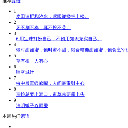
推荐
谚语
1
麦田追肥和浇水，紧跟锄搂把土松。
2
牙不剔不稀，耳不挖不聋。
3
6.用宝珠打扮自己，不如用知识充实自己。
4
饿时甜如蜜，饱时蜜不甜，饿食糟糠甜如蜜，饱食烹宰
5
草有根，人有心
6
唱空城计
7
虫中最毒蜈蚣嘴，人间最毒财主心
8
毒蛇总要出洞口，毒草总要露出头
9
清明蛾子谷雨蚕
本周热门
谚语