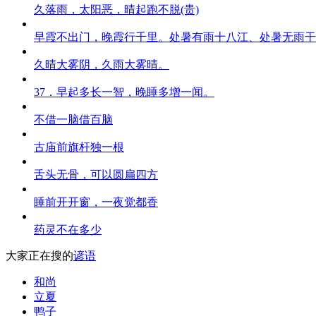
久落雨，太阳恶，晴起跑不脱(贵)
早霞不出门，晚霞行千里。处暑有雨十八江、处暑无雨干
久晴大雾阴，久雨大雾晴。
37．早起多长一智，晚睡多增一闻。
不借一脑借百脑
古庙前旗杆独一根
舌头无骨，可以圆扁四方
睡前开开窗，一夜觉都香
药灵不在多少
大家正在搜的
谚语
和尚
立夏
鸭子