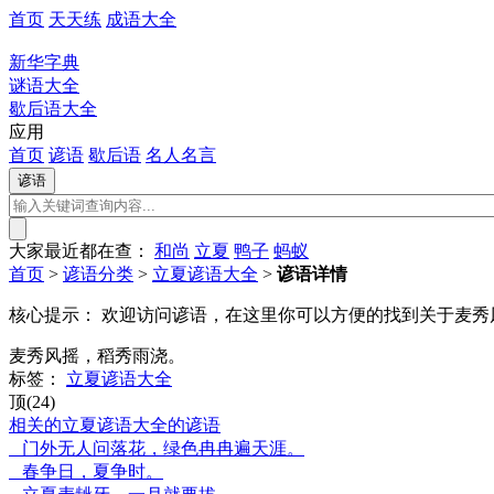
首页
天天练
成语大全
新华字典
谜语大全
歇后语大全
应用
首页
谚语
歇后语
名人名言
大家最近都在查：
和尚
立夏
鸭子
蚂蚁
首页
>
谚语分类
>
立夏谚语大全
>
谚语详情
核心提示：
欢迎访问谚语，在这里你可以方便的找到关于麦秀
麦秀风摇，稻秀雨浇。
标签：
立夏谚语大全
顶(24)
相关的立夏谚语大全的谚语
门外无人问落花，绿色冉冉遍天涯。
春争日，夏争时。