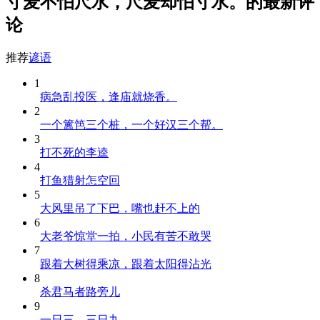
寸麦不怕尺水，尺麦却怕寸水。的最新评
论
推荐
谚语
1
病急乱投医，逢庙就烧香。
2
一个篱笆三个桩，一个好汉三个帮。
3
打不死的李逵
4
打鱼猎射怎空回
5
大风里吊了下巴，嘴也赶不上的
6
大老爷惊堂一拍，小民有苦不敢哭
7
跟着大树得乘凉，跟着太阳得沾光
8
杀君马者路旁儿
9
一日三，三日九