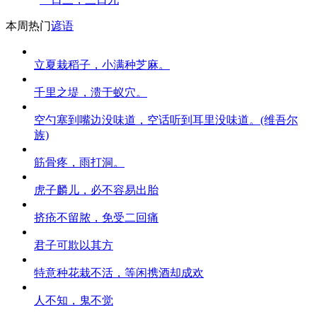
本周热门
谚语
立夏栽稻子，小满种芝麻。
千里之堤，溃于蚁穴。
空勺塞到嘴边没味道，空话听到耳里没味道。(维吾尔
族)
筋骨疼，雨打洞。
虎子麟儿，必不容易出胎
挤疮不留脓，免受二回痛
君子可欺以其方
特意种花栽不活，等闲携酒却成欢
人不知，鬼不觉