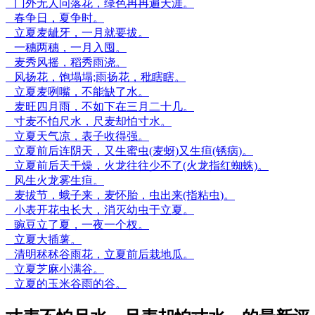
门外无人问落花，绿色冉冉遍天涯。
春争日，夏争时。
立夏麦龇牙，一月就要拔。
一穗两穗，一月入囤。
麦秀风摇，稻秀雨浇。
风扬花，饱塌塌;雨扬花，秕瞎瞎。
立夏麦咧嘴，不能缺了水。
麦旺四月雨，不如下在三月二十几。
寸麦不怕尺水，尺麦却怕寸水。
立夏天气凉，表子收得强。
立夏前后连阴天，又生蜜虫(麦蚜)又生疸(锈病)。
立夏前后天干燥，火龙往往少不了(火龙指红蜘蛛)。
风生火龙雾生疸。
麦拔节，蛾子来，麦怀胎，虫出来(指粘虫)。
小表开花虫长大，消灭幼虫于立夏。
豌豆立了夏，一夜一个杈。
立夏大插薯。
清明秫秫谷雨花，立夏前后栽地瓜。
立夏芝麻小满谷。
立夏的玉米谷雨的谷。