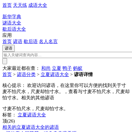
首页
天天练
成语大全
新华字典
谜语大全
歇后语大全
应用
首页
谚语
歇后语
名人名言
大家最近都在查：
和尚
立夏
鸭子
蚂蚁
首页
>
谚语分类
>
立夏谚语大全
>
谚语详情
核心提示：
欢迎访问谚语，在这里你可以方便的找到关于寸
麦不怕尺水，尺麦却怕寸水。，查看与寸麦不怕尺水，尺麦却
怕寸水。相关的其他谚语
寸麦不怕尺水，尺麦却怕寸水。
标签：
立夏谚语大全
顶(26)
相关的立夏谚语大全的谚语