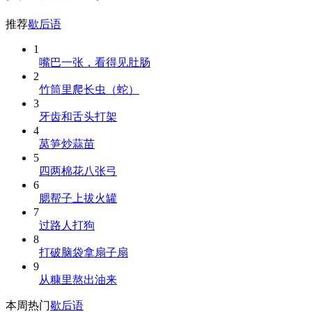
推荐
歇后语
1
嘴巴一张，看得见肚肠
2
竹筒里爬长虫（蛇）
3
牙齿和舌头打架
4
莴笋炒蒜苗
5
四两棉花八张弓
6
腮帮子上拔火罐
7
过路人打狗
8
打破脑袋拿扇子扇
9
从糠里熬出油来
本周热门
歇后语