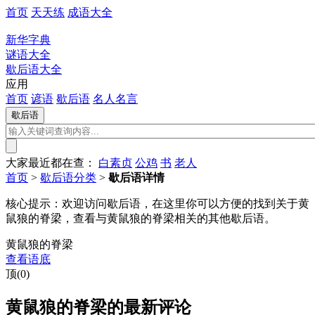
首页
天天练
成语大全
新华字典
谜语大全
歇后语大全
应用
首页
谚语
歇后语
名人名言
大家最近都在查：
白素贞
公鸡
书
老人
首页
>
歇后语分类
>
歇后语详情
核心提示：
欢迎访问歇后语，在这里你可以方便的找到关于黄
鼠狼的脊梁，查看与黄鼠狼的脊梁相关的其他歇后语。
黄鼠狼的脊梁
查看语底
顶(0)
黄鼠狼的脊梁的最新评论