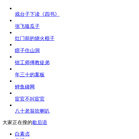
戏台子下读《四书》
张飞嗑瓜子
灶门前的烧火棍子
瞎子住山洞
钳工师傅教徒弟
年三十的案板
鲤鱼碰网
宦官不叫宦官
八十老翁吹喇叭
大家正在搜的
歇后语
白素贞