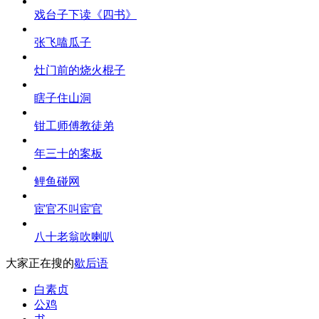
戏台子下读《四书》
张飞嗑瓜子
灶门前的烧火棍子
瞎子住山洞
钳工师傅教徒弟
年三十的案板
鲤鱼碰网
宦官不叫宦官
八十老翁吹喇叭
大家正在搜的
歇后语
白素贞
公鸡