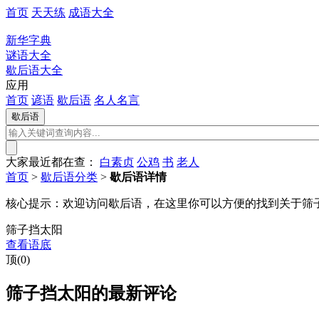
首页
天天练
成语大全
新华字典
谜语大全
歇后语大全
应用
首页
谚语
歇后语
名人名言
大家最近都在查：
白素贞
公鸡
书
老人
首页
>
歇后语分类
>
歇后语详情
核心提示：
欢迎访问歇后语，在这里你可以方便的找到关于筛
筛子挡太阳
查看语底
顶(0)
筛子挡太阳的最新评论