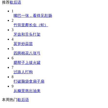
推荐
歇后语
1
嘴巴一张，看得见肚肠
2
竹筒里爬长虫（蛇）
3
牙齿和舌头打架
4
莴笋炒蒜苗
5
四两棉花八张弓
6
腮帮子上拔火罐
7
过路人打狗
8
打破脑袋拿扇子扇
9
从糠里熬出油来
本周热门
歇后语