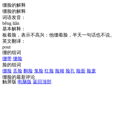
绷脸的解释
绷脸的解释
词语发音：
běng liǎn
基本解释：
板着脸，表示不高兴：他绷着脸，半天一句话也不说。
英文翻译：
pout
绷的组词
绷带
绷脸
脸的组词
绷脸
丢脸
翻脸
鬼脸
红脸
脸颊
脸孔
脸面
脸庞
绷脸的最新评论
触屏版
电脑版
返回顶部