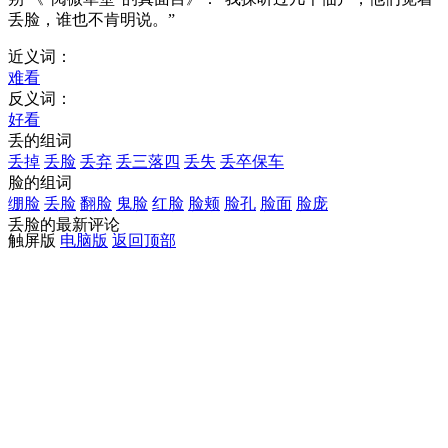
丢脸，谁也不肯明说。”
近义词：
难看
反义词：
好看
丢的组词
丢掉
丢脸
丢弃
丢三落四
丢失
丢卒保车
脸的组词
绷脸
丢脸
翻脸
鬼脸
红脸
脸颊
脸孔
脸面
脸庞
丢脸的最新评论
触屏版
电脑版
返回顶部