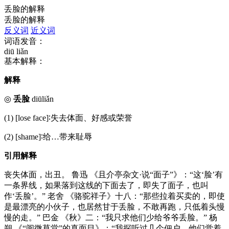
丢脸的解释
丢脸的解释
反义词
近义词
词语发音：
diū liǎn
基本解释：
解释
◎
丢脸
diūliǎn
(1) [lose face]∶失去体面、好感或荣誉
(2) [shame]∶给…带来耻辱
引用解释
丧失体面，出丑。 鲁迅 《且介亭杂文·说“面子”》：“这‘脸’有
一条界线，如果落到这线的下面去了，即失了面子，也叫
作‘丢脸’。” 老舍 《骆驼祥子》十八：“那些拉着买卖的，即使
是最漂亮的小伙子，也居然甘于丢脸，不敢再跑，只低着头慢
慢的走。” 巴金 《秋》二：“我只求他们少给爷爷丢脸。” 杨
朔 《“阅微草堂”的真面目》：“我探听过几个佃户，他们觉着